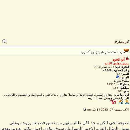
خر مشاركة
رد: استفسار عن تزاوج كناري
أبو الجود
رئيس مجلس الإدارة
اشترك في:
27 سبتمبر 2010
رقم العضوية:
42949
العمر:
45
الجنس:
مكان:
سورية
مشاركات:
19515
مواضيع:
155
صور:
61
اربي ما يلي:
الكناري السوري البلدي عامة ً و سابقا ً كناري الريد فاكتور و الموزاييك و الحسون و البادجي و
الزيبرا فينش و بعض أسماك الزينة
لأحد سبتمبر 07, 2025 12:34 pm
صيحه اخي الكريم جد لكل طائر منهم من نفس فصيلته وزوجه وعلى
بيل المثال الفايو الاحمر الموزاييك سوف يكون اجمل بكثير عندما تقدم