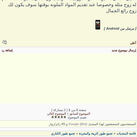
ه زوج مثله وخصوصا عند تقديم المواد الملونه بوقتها سوف يكون لك
وج رائع الجمال
 مرسل من Android ]
على
رسال موضوع جديد
إضافة رد
صفحة
1
من
1
[ 2 مشاركة ]
الموضوع السابق
|
الموضوع التالي
تقييم الموضوع:
لمستخدمون المتصفحون لهذا المنتدى:
Google [Bot]
و 95 زائر/زوار
قائمة المنتديات
تجمع طيور الزينة والمغردة
تجمع طيور الكناري
»
»