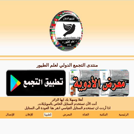
منتدى التجمع الدولي لعلم الطيور
أهلا وسهلا بك ايها الزائر
أنت الآن تستخدم الستايل الخاص بالموبايلات,
اذا أردت ان تستخدم الستايل القياسي انقر هنا
العودة الى الستايل
الرئيسية
المكتبة
القناة
المعرض
للإعلان
للإتصال