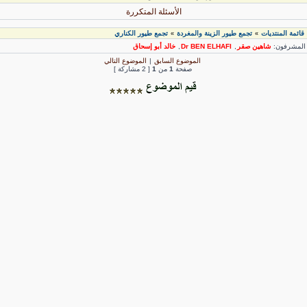
الأسئلة المتكررة
قائمة المنتديات
تجمع طيور الزينة والمغردة
تجمع طيور الكناري
»
»
لمشرفون:
شاهين صقر
,
Dr BEN ELHAFI
,
خالد أبو إسحاق
الموضوع السابق
|
الموضوع التالي
صفحة
1
من
1
[ 2 مشاركة ]