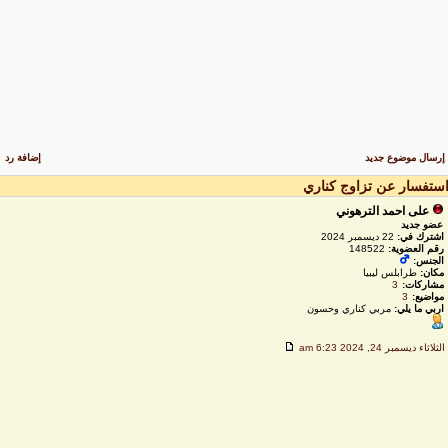
رسال موضوع جديد
إضافة رد
ستفسار عن تزاوج كناري
على احمد الترهوني
عضو جديد
اشترك في:
22 ديسمبر 2024
رقم العضوية:
148522
الجنس:
مكان:
طرابلس ليبيا
مشاركات:
3
مواضيع:
3
اربي ما يلي:
مربي كناري وحسون
لثلاثاء ديسمبر 24, 2024 6:23 am