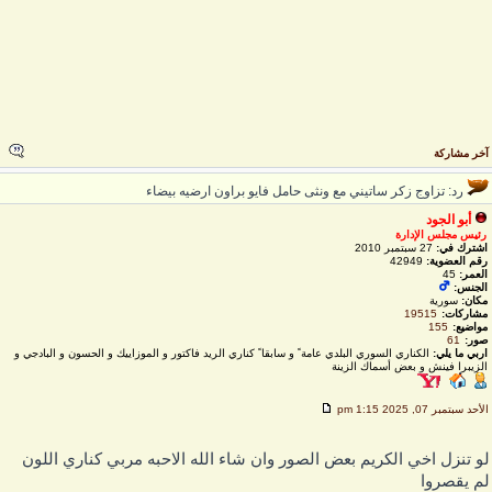
خر مشاركة
رد: تزاوج زكر ساتيني مع ونثى حامل فايو براون ارضيه بيضاء
أبو الجود
رئيس مجلس الإدارة
اشترك في:
27 سبتمبر 2010
رقم العضوية:
42949
العمر:
45
الجنس:
مكان:
سورية
مشاركات:
19515
مواضيع:
155
صور:
61
اربي ما يلي:
الكناري السوري البلدي عامة ً و سابقا ً كناري الريد فاكتور و الموزاييك و الحسون و البادجي و
الزيبرا فينش و بعض أسماك الزينة
لأحد سبتمبر 07, 2025 1:15 pm
و تنزل اخي الكريم بعض الصور وان شاء الله الاحبه مربي كناري اللون
م يقصروا