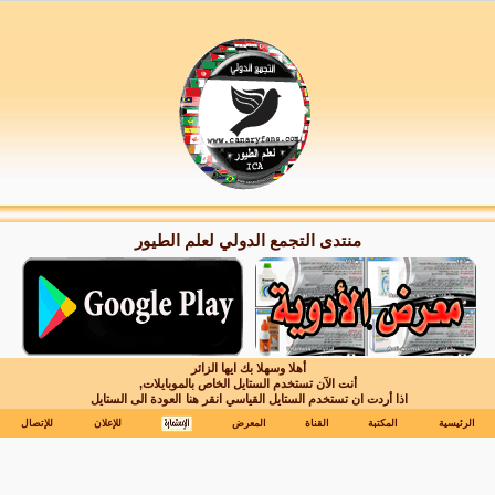
منتدى التجمع الدولي لعلم الطيور
أهلا وسهلا بك ايها الزائر
أنت الآن تستخدم الستايل الخاص بالموبايلات,
اذا أردت ان تستخدم الستايل القياسي انقر هنا
العودة الى الستايل
الرئيسية
المكتبة
القناة
المعرض
للإعلان
للإتصال