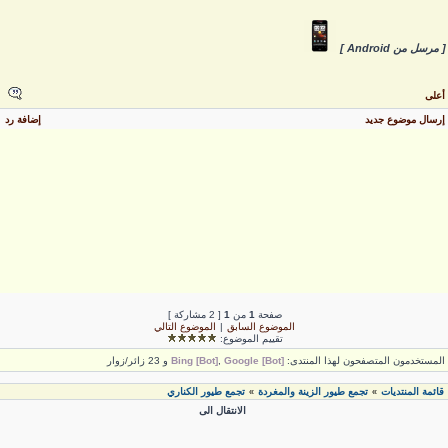
 مرسل من Android ]
على
رسال موضوع جديد
إضافة رد
صفحة
1
من
1
[ 2 مشاركة ]
الموضوع السابق
|
الموضوع التالي
تقييم الموضوع:
لمستخدمون المتصفحون لهذا المنتدى:
Google [Bot]
,
Bing [Bot]
و 23 زائر/زوار
قائمة المنتديات
تجمع طيور الزينة والمغردة
تجمع طيور الكناري
»
»
الانتقال الى