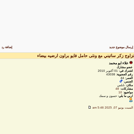
رسال موضوع جديد
إضافة رد
زاوج زكر ساتيني مع ونثى حامل فايو براون ارضيه بيضاء
علاء ابو محمد
عضو مشارك
اشترك في:
01 أكتوبر 2010
رقم العضوية:
43038
العمر:
44
الجنس:
مكان:
نابلس
مشاركات:
48
مواضيع:
10
اربي ما يلي:
حسون و سمك
لسبت يونيو 07, 2025 5:46 am