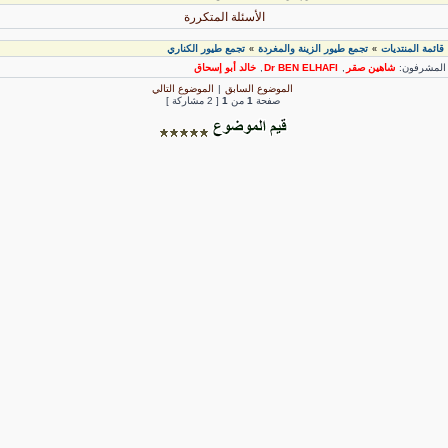
الأسئلة المتكررة
قائمة المنتديات
تجمع طيور الزينة والمغردة
تجمع طيور الكناري
»
»
لمشرفون:
شاهين صقر
,
Dr BEN ELHAFI
,
خالد أبو إسحاق
الموضوع السابق
|
الموضوع التالي
صفحة
1
من
1
[ 2 مشاركة ]