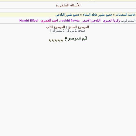
الأسئلة المتكررة
قائمة المنتديات
تجمع طيور عائلة الببغاء
تجمع طيور البادجي
»
»
لمشرفون:
زكريا العمري
,
البادجي الأصفر
,
rachid flawta
,
احمد القصري
,
Hamid Elfeel
الموضوع السابق
|
الموضوع التالي
صفحة
1
من
1
[ 2 مشاركة ]