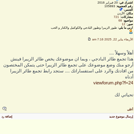
اشترك في:
20 فبراير 2016
رقم العضوية:
105893
الجنس:
مكان:
الأردن
مشاركات:
721
مواضيع:
68
صور:
12
اربي ما يلي:
طيور الزيبرا وطيور البادجي والكوكتيل والكنار و الحب
لأربعاء يناير 22, 2025 7:16 am
هلاً وسهلاً ....
ذا تجمع طائر البادجي ، وبما ان موضوعك يخص طائر الزيبرا فينش
رجو منك وضع موضوعك على تجمع طائر الزيبرا حتى يتمكن المختصون
ن افادتك والرد على استفساراتك .... ستجد رابط تجمع طائر الزيبرا
دناه
viewforum.php?f=2
حياتي لك
على
رسال موضوع جديد
إضافة رد