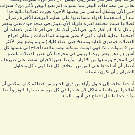
تعاني من مضاعفات البيض منذ سنوات (لم تضع البيض لأكثر من 2 سنوات
تى الآن) وبشكل أساسي من بيضتها الأخيرة تغيرت فضلاتها مائية جدا
نذ أن استخدمنا الدواء لمساعدتها على تسليم البويضة الأخيرة رغم أن
ضلاتها ضلت مختلفة لفترة طويلة الآن تعيش في صحة جيدة تغني وتقفز
و تأكل لذلك لم أفكر كثيرا في الأمر أولا. لكن في آخر 5 أشهر لاحظت أن
جنحتها متدلية للغاية ، فهي لا تطير بسهولة كما اعتادت و مكان اخراج
لفضلات فوضوي للغاية ومنتفخ حتى أصلع قليلا (لم يتم وضع بيض لأكثر
من 2 سنوات ، لذا فهي ليست مشكلة بيضة عالقة) أحتاج إلى غسلها كل
سبوع و دهن بعض زيت الزيتون في مخرجها لأن بعض الفضلات تلتصق
ي المخرج و يمنعها من الافراز ، وأيضا بعض الأحيان تسقط على ضهرها و
ضطر أن أساعدها على النهوض . بخلاف كل هدا فهي تأكل وتحاول
لطيران و أن تكون نشيطة .
نا حقا بحاجة إلى حلول وآراء من ذوي الخبرة من فضلكم كيف يمكنني أن
عالجها من هاتة المشاكل لأن غسلها في كل مرة يسبب لها التوتر و أيضا
دأت بتخليط خل التفاح في أنبوب الماء .