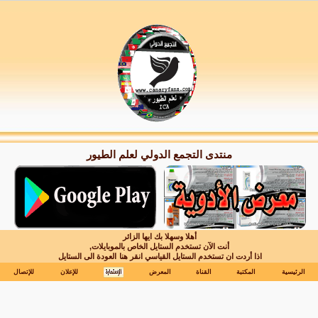
منتدى التجمع الدولي لعلم الطيور
أهلا وسهلا بك ايها الزائر
أنت الآن تستخدم الستايل الخاص بالموبايلات,
اذا أردت ان تستخدم الستايل القياسي انقر هنا
العودة الى الستايل
الرئيسية
المكتبة
القناة
المعرض
للإعلان
للإتصال