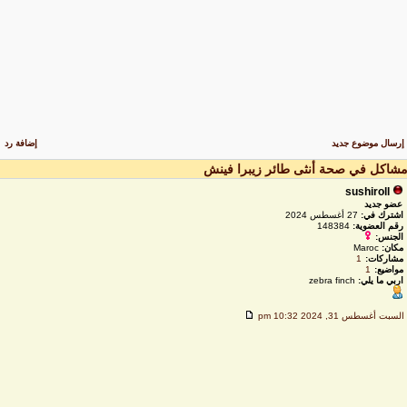
رسال موضوع جديد
إضافة رد
شاكل في صحة أنثى طائر زيبرا فينش
sushiroll
عضو جديد
اشترك في:
27 أغسطس 2024
رقم العضوية:
148384
الجنس:
مكان:
Maroc
مشاركات:
1
مواضيع:
1
اربي ما يلي:
zebra finch
لسبت أغسطس 31, 2024 10:32 pm