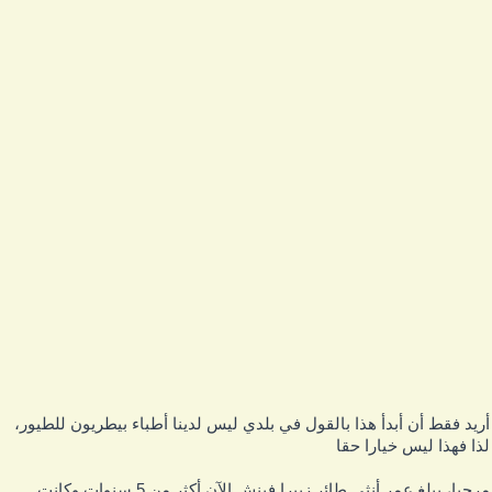
ريد فقط أن أبدأ هذا بالقول في بلدي ليس لدينا أطباء بيطريون للطيور،
ذا فهذا ليس خيارا حقا
مرحبا، يبلغ عمر أنثى طائر زيبرا فينش الآن أكثر من 5 سنوات وكانت