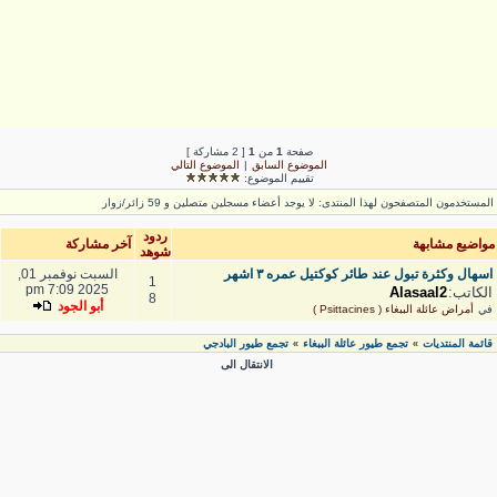
صفحة
1
من
1
[ 2 مشاركة ]
الموضوع السابق
|
الموضوع التالي
تقييم الموضوع:
لمستخدمون المتصفحون لهذا المنتدى: لا يوجد أعضاء مسجلين متصلين و 59 زائر/زوار
ردود
واضيع مشابهة
آخر مشاركة
شوهد
اسهال وكثرة تبول عند طائر كوكتيل عمره ٣ اشهر
السبت نوفمبر 01,
1
2025 7:09 pm
الكاتب:
Alasaal2
8
أبو الجود
في
أمراض عائلة الببغاء ( Psittacines )
قائمة المنتديات
تجمع طيور عائلة الببغاء
تجمع طيور البادجي
»
»
الانتقال الى