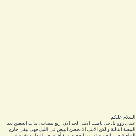
لسلام عليكم
ندي زوج بادجي باضت الانثى لحد الان اربع بيضات . بدأت الحضن بعد
لبيضة الثالثة و لكن الانثى الا تحضن البيض في الليل فهي تبقى خارج
لبياضة حتى الصباح ثم تبدأ الحضن مرة أخرى في النهار و تخرج في