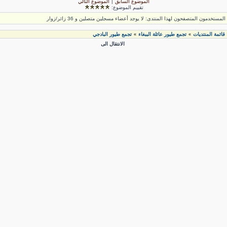
الموضوع السابق
|
الموضوع التالي
تقييم الموضوع:
لمستخدمون المتصفحون لهذا المنتدى: لا يوجد أعضاء مسجلين متصلين و 36 زائر/زوار
قائمة المنتديات
تجمع طيور عائلة الببغاء
تجمع طيور البادجي
»
»
الانتقال الى