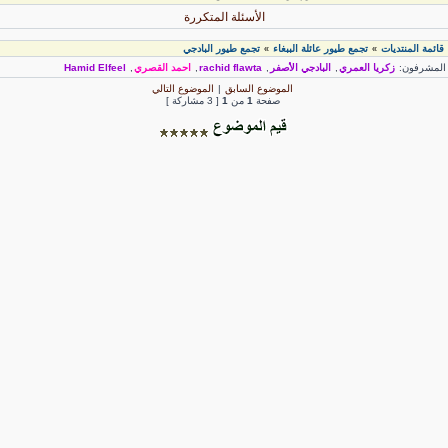
الأسئلة المتكررة
قائمة المنتديات
تجمع طيور عائلة الببغاء
تجمع طيور البادجي
»
»
لمشرفون:
زكريا العمري
,
البادجي الأصفر
,
rachid flawta
,
احمد القصري
,
Hamid Elfeel
الموضوع السابق
|
الموضوع التالي
صفحة
1
من
1
[ 3 مشاركة ]