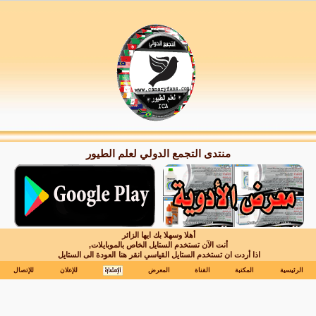
منتدى التجمع الدولي لعلم الطيور
أهلا وسهلا بك ايها الزائر
أنت الآن تستخدم الستايل الخاص بالموبايلات,
اذا أردت ان تستخدم الستايل القياسي انقر هنا
العودة الى الستايل
الرئيسية
المكتبة
القناة
المعرض
للإعلان
للإتصال