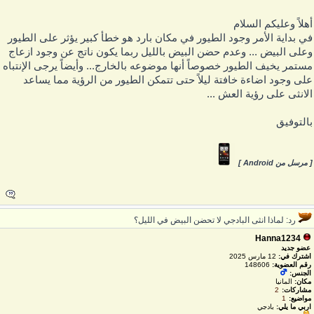
هلاً وعليكم السلام
ي بداية الأمر وجود الطيور في مكان بارد هو خطأ كبير يؤثر على الطيور
على البيض ... وعدم حضن البيض بالليل ربما يكون ناتج عن وجود ازعاج
ستمر يخيف الطيور خصوصاً أنها موضوعه بالخارج... وأيضاً يرجى الإنتباه
لى وجود اضاءة خافتة ليلاً حتى تتمكن الطيور من الرؤية مما يساعد
لانثى على رؤية العش ...
التوفيق
 مرسل من Android ]
رد: لماذا انثى البادجي لا تحضن البيض في الليل؟
Hanna1234
عضو جديد
اشترك في:
12 مارس 2025
رقم العضوية:
148606
الجنس:
مكان:
المانيا
مشاركات:
2
مواضيع:
1
اربي ما يلي:
بادجي