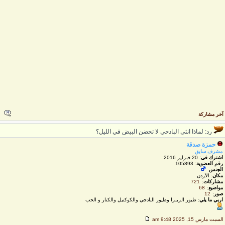
خر مشاركة
رد: لماذا انثى البادجي لا تحضن البيض في الليل؟
حمزة صدقة
مشرف سابق
اشترك في:
20 فبراير 2016
رقم العضوية:
105893
الجنس:
مكان:
الأردن
مشاركات:
721
مواضيع:
68
صور:
12
اربي ما يلي:
طيور الزيبرا وطيور البادجي والكوكتيل والكنار و الحب
لسبت مارس 15, 2025 9:48 am