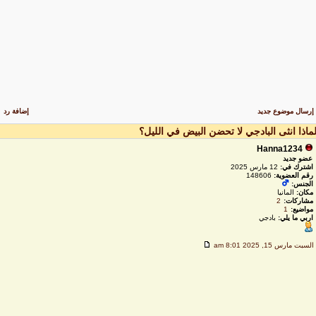
رسال موضوع جديد
إضافة رد
ماذا انثى البادجي لا تحضن البيض في الليل؟
Hanna1234
عضو جديد
اشترك في:
12 مارس 2025
رقم العضوية:
148606
الجنس:
مكان:
المانيا
مشاركات:
2
مواضيع:
1
اربي ما يلي:
بادجي
لسبت مارس 15, 2025 8:01 am