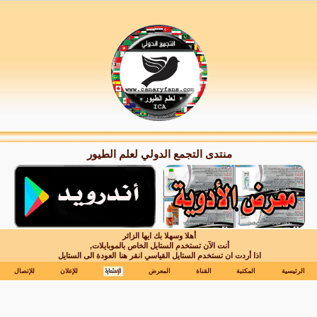
منتدى التجمع الدولي لعلم الطيور
أهلا وسهلا بك ايها الزائر
أنت الآن تستخدم الستايل الخاص بالموبايلات,
اذا أردت ان تستخدم الستايل القياسي انقر هنا
العودة الى الستايل
الرئيسية
المكتبة
القناة
المعرض
للإعلان
للإتصال