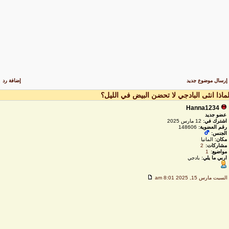
رسال موضوع جديد
إضافة رد
ماذا انثى البادجي لا تحضن البيض في الليل؟
Hanna1234
عضو جديد
اشترك في:
12 مارس 2025
رقم العضوية:
148606
الجنس:
مكان:
المانيا
مشاركات:
2
مواضيع:
1
اربي ما يلي:
بادجي
لسبت مارس 15, 2025 8:01 am