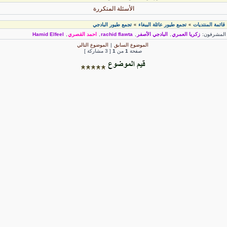
الأسئلة المتكررة
قائمة المنتديات
تجمع طيور عائلة الببغاء
تجمع طيور البادجي
»
»
لمشرفون:
زكريا العمري
,
البادجي الأصفر
,
rachid flawta
,
احمد القصري
,
Hamid Elfeel
الموضوع السابق
|
الموضوع التالي
صفحة
1
من
1
[ 3 مشاركة ]