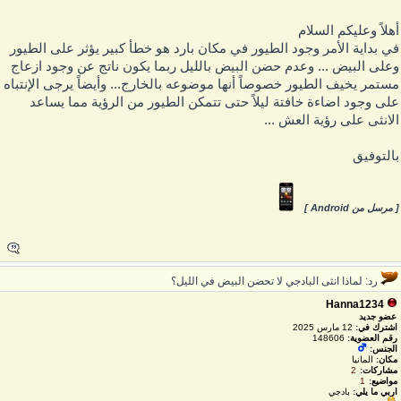
هلاً وعليكم السلام
ي بداية الأمر وجود الطيور في مكان بارد هو خطأ كبير يؤثر على الطيور
على البيض ... وعدم حضن البيض بالليل ربما يكون ناتج عن وجود ازعاج
ستمر يخيف الطيور خصوصاً أنها موضوعه بالخارج... وأيضاً يرجى الإنتباه
لى وجود اضاءة خافتة ليلاً حتى تتمكن الطيور من الرؤية مما يساعد
لانثى على رؤية العش ...
التوفيق
 مرسل من Android ]
رد: لماذا انثى البادجي لا تحضن البيض في الليل؟
Hanna1234
عضو جديد
اشترك في:
12 مارس 2025
رقم العضوية:
148606
الجنس:
مكان:
المانيا
مشاركات:
2
مواضيع:
1
اربي ما يلي:
بادجي