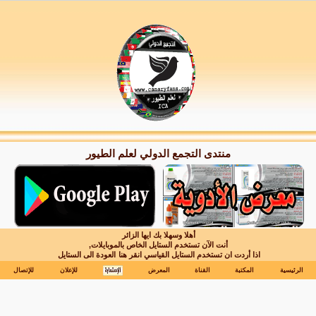
منتدى التجمع الدولي لعلم الطيور
أهلا وسهلا بك ايها الزائر
أنت الآن تستخدم الستايل الخاص بالموبايلات,
اذا أردت ان تستخدم الستايل القياسي انقر هنا
العودة الى الستايل
الرئيسية
المكتبة
القناة
المعرض
للإعلان
للإتصال