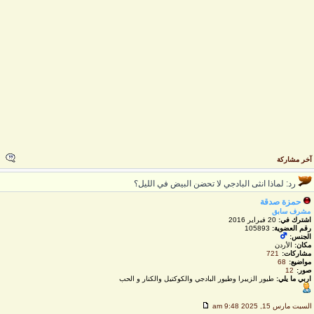
خر مشاركة
رد: لماذا انثى البادجي لا تحضن البيض في الليل؟
حمزة صدقة
مشرف سابق
اشترك في:
20 فبراير 2016
رقم العضوية:
105893
الجنس:
مكان:
الأردن
مشاركات:
721
مواضيع:
68
صور:
12
اربي ما يلي:
طيور الزيبرا وطيور البادجي والكوكتيل والكنار و الحب
لسبت مارس 15, 2025 9:48 am