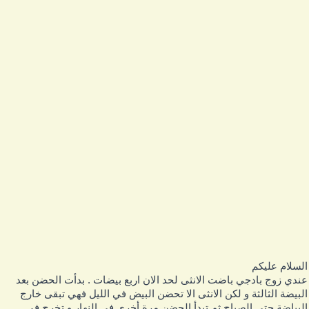
لسلام عليكم
ندي زوج بادجي باضت الانثى لحد الان اربع بيضات . بدأت الحضن بعد
لبيضة الثالثة و لكن الانثى الا تحضن البيض في الليل فهي تبقى خارج
لبياضة حتى الصباح ثم تبدأ الحضن مرة أخرى في النهار و تخرج في