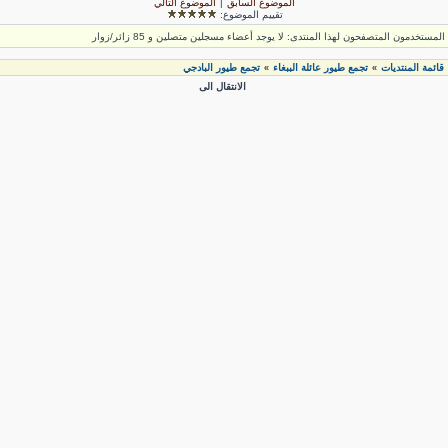
الموضوع السابق
|
الموضوع التالي
تقييم الموضوع:
لمستخدمون المتصفحون لهذا المنتدى: لا يوجد أعضاء مسجلين متصلين و 85 زائر/زوار
قائمة المنتديات
تجمع طيور عائلة الببغاء
تجمع طيور البادجي
»
»
الانتقال الى