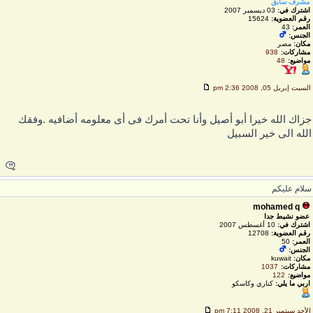
مشرف سابق
اشترك في:
03 ديسمبر 2007
رقم العضوية:
15624
العمر:
43
الجنس:
مكان:
مصر
مشاركات:
938
مواضيع:
48
لسبت إبريل 05, 2008 2:36 pm
زاك الله خيرا أبو أصيل وأنا تحت أمرك فى أى معلومه أضافيه .وفقك
لله الى خير السبيل
لام عليكم
mohamed q
عضو نشيط جدا
اشترك في:
10 أغسطس 2007
رقم العضوية:
12708
العمر:
50
الجنس:
مكان:
kuwait
مشاركات:
1037
مواضيع:
122
اربي ما يلي:
كناري وكاسكو
لأحد سبتمبر 21, 2008 7:11 pm