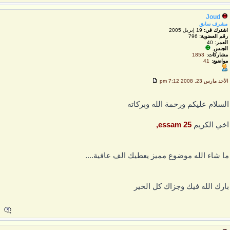
Joud
مشرف سابق
اشترك في:
19 إبريل 2005
رقم العضوية:
796
العمر:
40
الجنس:
مشاركات:
1853
مواضيع:
41
لأحد مارس 23, 2008 7:12 pm
لسلام عليكم ورحمة الله وبركاته
خي الكريم
essam 25,
ا شاء الله موضوع مميز يعطيك الف عافية....
ارك الله فيك وجزاك كل الخير