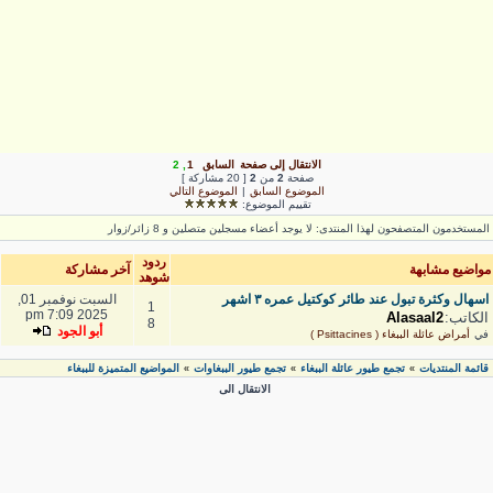
الانتقال إلى صفحة
السابق
1
,
2
صفحة
2
من
2
[ 20 مشاركة ]
الموضوع السابق
|
الموضوع التالي
تقييم الموضوع:
لمستخدمون المتصفحون لهذا المنتدى: لا يوجد أعضاء مسجلين متصلين و 8 زائر/زوار
ردود
واضيع مشابهة
آخر مشاركة
شوهد
اسهال وكثرة تبول عند طائر كوكتيل عمره ٣ اشهر
السبت نوفمبر 01,
1
2025 7:09 pm
الكاتب:
Alasaal2
8
أبو الجود
في
أمراض عائلة الببغاء ( Psittacines )
قائمة المنتديات
تجمع طيور عائلة الببغاء
تجمع طيور الببغاوات
المواضيع المتميزة للببغاء
»
»
»
الانتقال الى