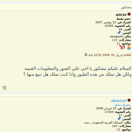
شكور
amrzo
عضو نشيط
اشترك في:
23 نوفمبر 2007
رقم العضوية:
15350
العمر:
48
الجنس:
مكان:
bengazhi
مشاركات:
115
مواضيع:
21
لثلاثاء إبريل 01, 2008 10:52 pm
لسلام عليكم مشكور يا اخي علي الصور والمعلومات القيمه
لكن هل تملك من هذه الطيور واذا كنت تملك هل تبيع منها ؟
abuassel
مشرف سابق
اشترك في:
10 فبراير 2008
رقم العضوية:
17433
العمر:
57
الجنس:
مكان:
المملكه العربيه السعوديه ــ جده
مشاركات:
185
مواضيع:
15