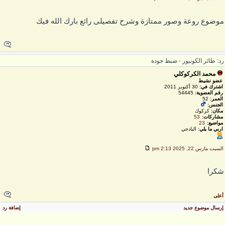
وضوع روعة وصور ممتازة وشرح تفصيلى رائع بارك الله فيك
د: طائر الكونيور - ضبط جودة
محمد الكركوكلي
عضو نشيط
اشترك في:
30 أكتوبر 2011
رقم العضوية:
54445
العمر:
52
الجنس:
مكان:
كركوك
مشاركات:
53
مواضيع:
23
اربي ما يلي:
البادجي
لسبت مارس 22, 2025 2:13 pm
كرا
على
رسال موضوع جديد
إضافة رد