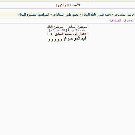
الأسئلة المتكررة
قائمة المنتديات
تجمع طيور عائلة الببغاء
تجمع طيور الببغاوات
المواضيع المتميزة للببغاء
»
»
»
لمشرف:
المشرف
الموضوع السابق
|
الموضوع التالي
صفحة
2
من
2
[ 20 مشاركة ]
الانتقال إلى صفحة
السابق
1
,
2