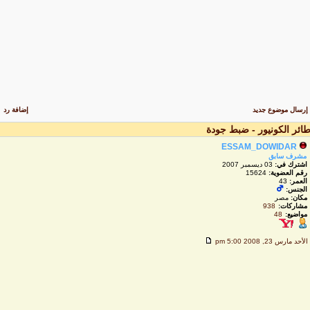
رسال موضوع جديد
إضافة رد
ائر الكونيور - ضبط جودة
ESSAM_DOWIDAR
مشرف سابق
اشترك في:
03 ديسمبر 2007
رقم العضوية:
15624
العمر:
43
الجنس:
مكان:
مصر
مشاركات:
938
مواضيع:
48
لأحد مارس 23, 2008 5:00 pm