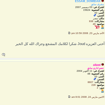
ESSAM_DOWIDAR
مشرف سابق
اشترك في:
03 ديسمبر 2007
رقم العضوية:
15624
العمر:
43
الجنس:
مكان:
مصر
مشاركات:
938
مواضيع:
48
لأحد مارس 23, 2008 10:59 pm
تى العزيزه Joud شكرا لكلامك المشجع وجزاك الله كل الخير
allawi
عضو اداري سابق
اشترك في:
11 أكتوبر 2004
رقم العضوية:
48
العمر:
53
الجنس:
مشاركات:
8607
مواضيع:
228
صور:
2
لاثنين مارس 24, 2008 9:01 am