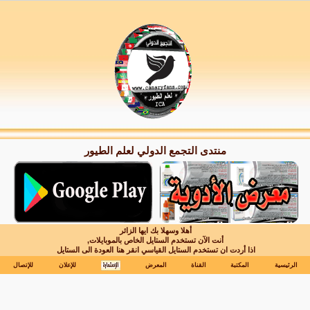
منتدى التجمع الدولي لعلم الطيور
أهلا وسهلا بك ايها الزائر
أنت الآن تستخدم الستايل الخاص بالموبايلات,
اذا أردت ان تستخدم الستايل القياسي انقر هنا
العودة الى الستايل
الرئيسية
المكتبة
القناة
المعرض
للإعلان
للإتصال