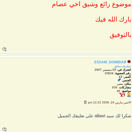
وضوع رائع وشيق اخي عصام
ارك الله فيك
التوفيق
ESSAM_DOWIDAR
مشرف سابق
اشترك في:
03 ديسمبر 2007
رقم العضوية:
15624
العمر:
43
الجنس:
مكان:
مصر
مشاركات:
938
مواضيع:
48
لاثنين مارس 24, 2008 12:22 pm
كرا لك سيد allawi على تعليقك الجميل