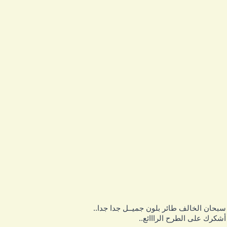
بحان الخالف طائر بلون جميــل جدا جدا..
شكرك على الطرح الرااائع..