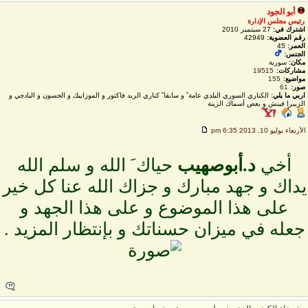
أبو الجود
رئيس مجلس الإدارة
اشترك في:
27 سبتمبر 2010
رقم العضوية:
42949
العمر:
45
الجنس:
مكان:
سورية
مشاركات:
19515
مواضيع:
155
صور:
61
اربي ما يلي:
الكناري السوري البلدي عامة ً و سابقا ً كناري الريد فاكتور و الموزاييك و الحسون و البادجي و
الزيبرا فينش و بعض أسماك الزينة
لأربعاء يوليو 10, 2013 6:35 pm
أخي
د.أبوصهيب
حياك َ الله و سلم الله
داك و جهد مبارك و جزاك الله عنا كل خير
على هذا الموضوع و على هذا الجهد و
جعله في ميزان حسناتك و بإنتظار المزيد .