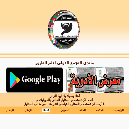
منتدى التجمع الدولي لعلم الطيور
أهلا وسهلا بك ايها الزائر
أنت الآن تستخدم الستايل الخاص بالموبايلات,
اذا أردت ان تستخدم الستايل القياسي انقر هنا
العودة الى الستايل
الرئيسية
المكتبة
القناة
المعرض
للإعلان
للإتصال