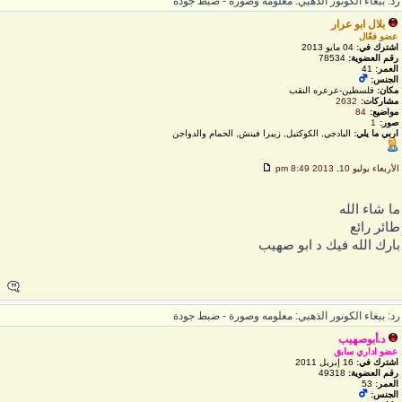
د: ببغاء الكونور الذهبي: معلومه وصورة - ضبط جودة
بلال ابو عرار
عضو فعّال
اشترك في:
04 مايو 2013
رقم العضوية:
78534
العمر:
41
الجنس:
مكان:
فلسطين-عرعره النقب
مشاركات:
2632
مواضيع:
84
صور:
1
اربي ما يلي:
البادجي, الكوكتيل, زيبرا فينش, الحمام والدواجن
لأربعاء يوليو 10, 2013 8:49 pm
ا شاء الله
ائر رائع
ارك الله فيك د ابو صهيب
د: ببغاء الكونور الذهبي: معلومه وصورة - ضبط جودة
د.أبوصهيب
عضو اداري سابق
اشترك في:
16 إبريل 2011
رقم العضوية:
49318
العمر:
53
الجنس: