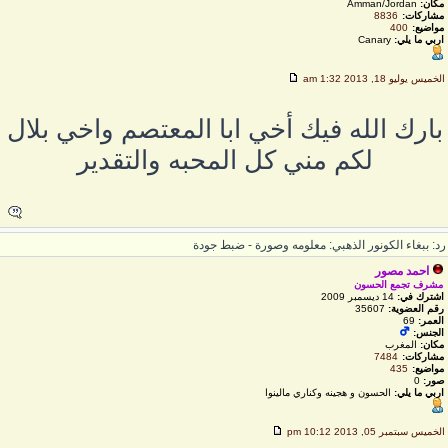
مكان:
Amman/Jordan
مشاركات:
8836
مواضيع:
400
اربي ما يلي:
Canary
لخميس يوليو 18, 2013 1:32 am
بارك الله فيك أخي ابا المعتصم واخي بلال
لكم مني كل المحبه والتقدير
د: ببغاء الكونور الذهبي: معلومه وصورة - ضبط جودة
احمد مصور
مشرف تجمع الحسون
اشترك في:
14 ديسمبر 2009
رقم العضوية:
35607
العمر:
69
الجنس:
مكان:
المغرب
مشاركات:
7484
مواضيع:
435
صور:
0
اربي ما يلي:
الحسون و هجينه وكناري مالينوا
لخميس سبتمبر 05, 2013 10:12 pm