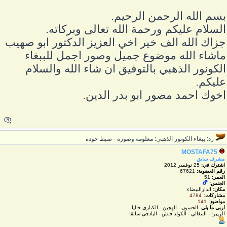
سم الله الرحمن الرحيم.
لسلام عليكم ورحمة الله تعالى وبركاته.
زاك الله الف خير اخي العزيز الدكتور ابو صهيب
اشاء الله موضوع جميل وصور اجمل للببغاء
لكونور الذهبي بالتوفيق ان شاء الله والسلام
ليكم.
خوك احمد مصور ابو بدر الدين.
رد: ببغاء الكونور الذهبي: معلومه وصورة - ضبط جودة
MOSTAFA75
مشرف سابق
اشترك في:
25 نوفمبر 2012
رقم العضوية:
67621
العمر:
51
الجنس:
مكان:
الدارالبيضاء
مشاركات:
4784
مواضيع:
141
اربي ما يلي:
الحسون - الهجين - الكناري حاليا
الزيبرا - البنغالي - الكولد فنش - البادجي سابقا