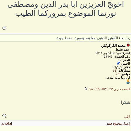
اخويّ العزيزين ابا بدر الدين ومصطفى
نورتما الموضوع بمروركما الطيب
د: ببغاء الكونور الذهبي: معلومه وصورة - ضبط جودة
محمد الكركوكلي
عضو نشيط
اشترك في:
30 أكتوبر 2011
رقم العضوية:
54445
العمر:
52
الجنس:
مكان:
كركوك
مشاركات:
53
مواضيع:
23
اربي ما يلي:
البادجي
لسبت مارس 22, 2025 2:15 pm
كرا
على
رسال موضوع جديد
إضافة رد