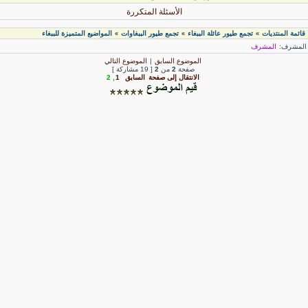
الأسئلة المتكررة
قائمة المنتديات
تجمع طيور عائلة الببغاء
تجمع طيور الببغاوات
المواضيع المتميزة للببغاء
»
»
»
لمشرف:
المشرف
الموضوع السابق
|
الموضوع التالي
صفحة
2
من
2
[ 19 مشاركة ]
الانتقال إلى صفحة
السابق
1
,
2