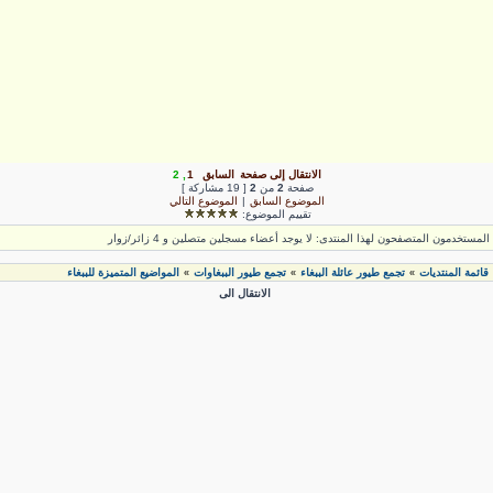
الانتقال إلى صفحة
السابق
1
,
2
صفحة
2
من
2
[ 19 مشاركة ]
الموضوع السابق
|
الموضوع التالي
تقييم الموضوع:
لمستخدمون المتصفحون لهذا المنتدى: لا يوجد أعضاء مسجلين متصلين و 4 زائر/زوار
قائمة المنتديات
تجمع طيور عائلة الببغاء
تجمع طيور الببغاوات
المواضيع المتميزة للببغاء
»
»
»
الانتقال الى