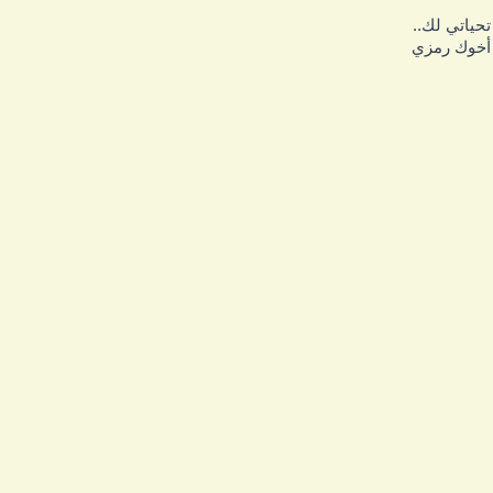
حياتي لك..
خوك رمزي