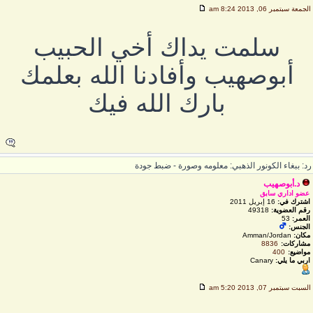
لجمعة سبتمبر 06, 2013 8:24 am
سلمت يداك أخي الحبيب
أبوصهيب وأفادنا الله بعلمك
بارك الله فيك
د: ببغاء الكونور الذهبي: معلومه وصورة - ضبط جودة
د.أبوصهيب
عضو اداري سابق
اشترك في:
16 إبريل 2011
رقم العضوية:
49318
العمر:
53
الجنس:
مكان:
Amman/Jordan
مشاركات:
8836
مواضيع:
400
اربي ما يلي:
Canary
لسبت سبتمبر 07, 2013 5:20 am