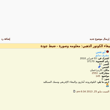
رسال موضوع جديد
إضافة رد
بغاء الكونور الذهبي: معلومه وصورة - ضبط جودة
أبو نفس
مشرف سابق
اشترك في:
03 فبراير 2010
رقم العضوية:
37170
العمر:
37
الجنس:
مكان:
الأردن/عمان
مشاركات:
2553
مواضيع:
145
صور:
0
اربي ما يلي:
البلوفرونتد أمازون والببغاء الإفريقي وسمك السيكليد
لسبت مايو 25, 2013 6:34 pm