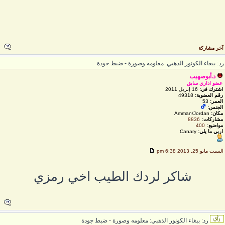
خر مشاركة
د: ببغاء الكونور الذهبي: معلومه وصورة - ضبط جودة
د.أبوصهيب
عضو اداري سابق
اشترك في:
16 إبريل 2011
رقم العضوية:
49318
العمر:
53
الجنس:
مكان:
Amman/Jordan
مشاركات:
8836
مواضيع:
400
اربي ما يلي:
Canary
لسبت مايو 25, 2013 6:38 pm
شاكر لردك الطيب اخي رمزي
رد: ببغاء الكونور الذهبي: معلومه وصورة - ضبط جودة