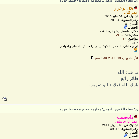
د: ببغاء الكونور الذهبي: معلومه وصورة - ضبط جودة
بلال ابو عرار
عضو فعّال
اشترك في:
04 مايو 2013
رقم العضوية:
78534
العمر:
41
الجنس:
مكان:
فلسطين-عرعره النقب
مشاركات:
2632
مواضيع:
84
صور:
1
اربي ما يلي:
البادجي, الكوكتيل, زيبرا فينش, الحمام والدواجن
لأربعاء يوليو 10, 2013 8:49 pm
ا شاء الله
ائر رائع
ارك الله فيك د ابو صهيب
د: ببغاء الكونور الذهبي: معلومه وصورة - ضبط جودة
د.أبوصهيب
عضو اداري سابق
اشترك في:
16 إبريل 2011
رقم العضوية:
49318
العمر:
53
الجنس: