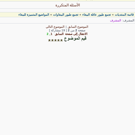
الأسئلة المتكررة
قائمة المنتديات
تجمع طيور عائلة الببغاء
تجمع طيور الببغاوات
المواضيع المتميزة للببغاء
»
»
»
لمشرف:
المشرف
الموضوع السابق
|
الموضوع التالي
صفحة
2
من
2
[ 19 مشاركة ]
الانتقال إلى صفحة
السابق
1
,
2