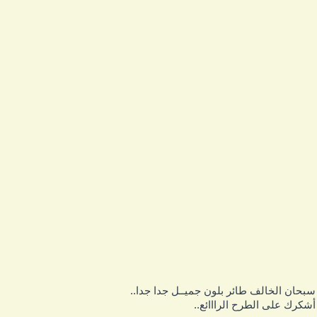
بحان الخالف طائر بلون جميــل جدا جدا..
شكرك على الطرح الرااائع..