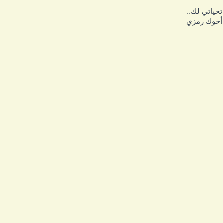
حياتي لك..
خوك رمزي