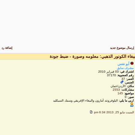
رسال موضوع جديد
إضافة رد
بغاء الكونور الذهبي: معلومه وصورة - ضبط جودة
أبو نفس
مشرف سابق
اشترك في:
03 فبراير 2010
رقم العضوية:
37170
العمر:
37
الجنس:
مكان:
الأردن/عمان
مشاركات:
2553
مواضيع:
145
صور:
0
اربي ما يلي:
البلوفرونتد أمازون والببغاء الإفريقي وسمك السيكليد
لسبت مايو 25, 2013 6:34 pm