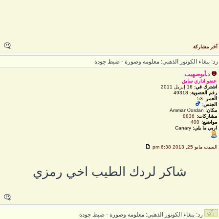
خر مشاركة
د: ببغاء الكونور الذهبي: معلومه وصورة - ضبط جودة
د.أبوصهيب
عضو اداري سابق
اشترك في:
16 إبريل 2011
رقم العضوية:
49318
العمر:
53
الجنس:
مكان:
Amman/Jordan
مشاركات:
8836
مواضيع:
400
اربي ما يلي:
Canary
لسبت مايو 25, 2013 6:38 pm
شاكر لردك الطيب اخي رمزي
رد: ببغاء الكونور الذهبي: معلومه وصورة - ضبط جودة