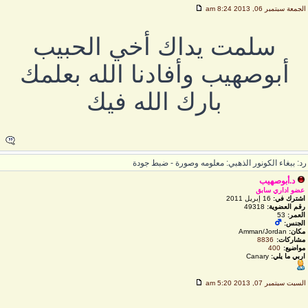
لجمعة سبتمبر 06, 2013 8:24 am
سلمت يداك أخي الحبيب
أبوصهيب وأفادنا الله بعلمك
بارك الله فيك
د: ببغاء الكونور الذهبي: معلومه وصورة - ضبط جودة
د.أبوصهيب
عضو اداري سابق
اشترك في:
16 إبريل 2011
رقم العضوية:
49318
العمر:
53
الجنس:
مكان:
Amman/Jordan
مشاركات:
8836
مواضيع:
400
اربي ما يلي:
Canary
لسبت سبتمبر 07, 2013 5:20 am