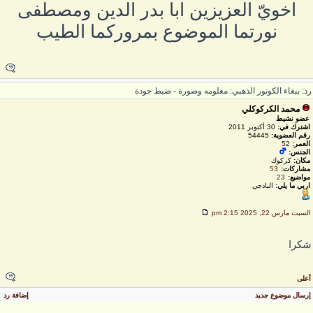
اخويّ العزيزين ابا بدر الدين ومصطفى
نورتما الموضوع بمروركما الطيب
د: ببغاء الكونور الذهبي: معلومه وصورة - ضبط جودة
محمد الكركوكلي
عضو نشيط
اشترك في:
30 أكتوبر 2011
رقم العضوية:
54445
العمر:
52
الجنس:
مكان:
كركوك
مشاركات:
53
مواضيع:
23
اربي ما يلي:
البادجي
لسبت مارس 22, 2025 2:15 pm
كرا
على
رسال موضوع جديد
إضافة رد