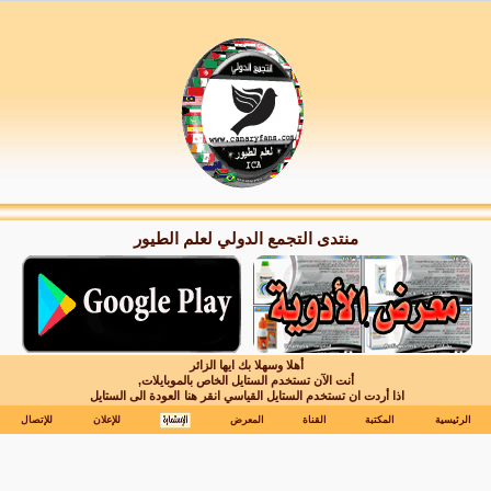
منتدى التجمع الدولي لعلم الطيور
أهلا وسهلا بك ايها الزائر
أنت الآن تستخدم الستايل الخاص بالموبايلات,
اذا أردت ان تستخدم الستايل القياسي انقر هنا
العودة الى الستايل
الرئيسية
المكتبة
القناة
المعرض
للإعلان
للإتصال