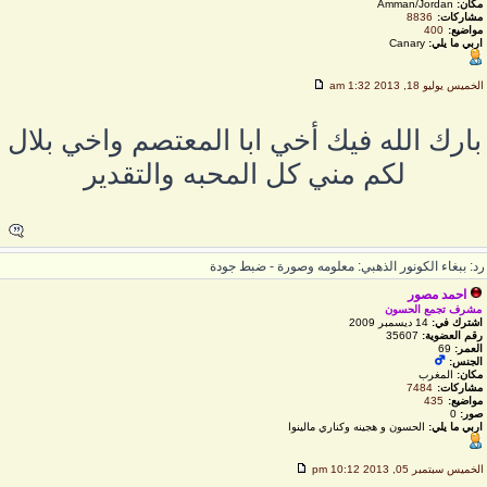
مكان:
Amman/Jordan
مشاركات:
8836
مواضيع:
400
اربي ما يلي:
Canary
لخميس يوليو 18, 2013 1:32 am
بارك الله فيك أخي ابا المعتصم واخي بلال
لكم مني كل المحبه والتقدير
د: ببغاء الكونور الذهبي: معلومه وصورة - ضبط جودة
احمد مصور
مشرف تجمع الحسون
اشترك في:
14 ديسمبر 2009
رقم العضوية:
35607
العمر:
69
الجنس:
مكان:
المغرب
مشاركات:
7484
مواضيع:
435
صور:
0
اربي ما يلي:
الحسون و هجينه وكناري مالينوا
لخميس سبتمبر 05, 2013 10:12 pm