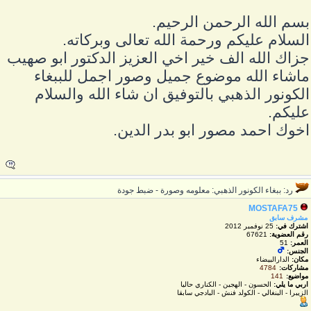
سم الله الرحمن الرحيم.
لسلام عليكم ورحمة الله تعالى وبركاته.
زاك الله الف خير اخي العزيز الدكتور ابو صهيب
اشاء الله موضوع جميل وصور اجمل للببغاء
لكونور الذهبي بالتوفيق ان شاء الله والسلام
ليكم.
خوك احمد مصور ابو بدر الدين.
رد: ببغاء الكونور الذهبي: معلومه وصورة - ضبط جودة
MOSTAFA75
مشرف سابق
اشترك في:
25 نوفمبر 2012
رقم العضوية:
67621
العمر:
51
الجنس:
مكان:
الدارالبيضاء
مشاركات:
4784
مواضيع:
141
اربي ما يلي:
الحسون - الهجين - الكناري حاليا
الزيبرا - البنغالي - الكولد فنش - البادجي سابقا