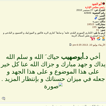
أبو الجود
رئيس مجلس الإدارة
اشترك في:
27 سبتمبر 2010
رقم العضوية:
42949
العمر:
45
الجنس:
مكان:
سورية
مشاركات:
19515
مواضيع:
155
صور:
61
اربي ما يلي:
الكناري السوري البلدي عامة ً و سابقا ً كناري الريد فاكتور و الموزاييك و الحسون و البادجي و
الزيبرا فينش و بعض أسماك الزينة
لأربعاء يوليو 10, 2013 6:35 pm
أخي
د.أبوصهيب
حياك َ الله و سلم الله
داك و جهد مبارك و جزاك الله عنا كل خير
على هذا الموضوع و على هذا الجهد و
جعله في ميزان حسناتك و بإنتظار المزيد .