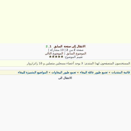
الانتقال إلى صفحة
السابق
1
,
2
صفحة
2
من
2
[ 19 مشاركة ]
الموضوع السابق
|
الموضوع التالي
تقييم الموضوع:
لمستخدمون المتصفحون لهذا المنتدى: لا يوجد أعضاء مسجلين متصلين و 16 زائر/زوار
قائمة المنتديات
تجمع طيور عائلة الببغاء
تجمع طيور الببغاوات
المواضيع المتميزة للببغاء
»
»
»
الانتقال الى