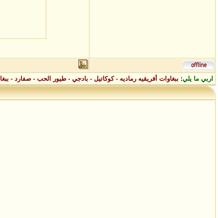
اربي ما يلي
:
ببغاوات أفريقيه رماديه - كوكاتيل - بادجي - طيور الحب - صفارد - ببغاء