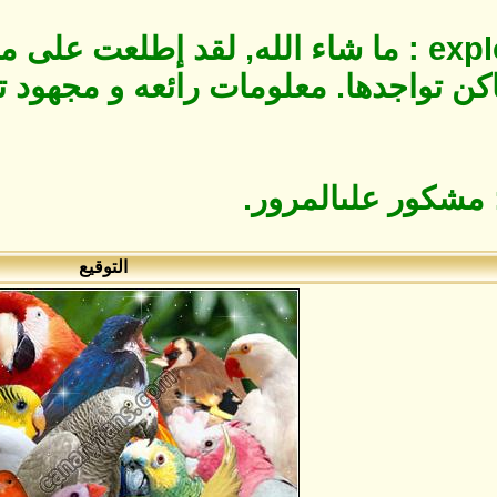
أخي explorer3003 : ما شاء الله, لقد إط
كن تواجدها. معلومات رائعه و مجهود تش
التوقيع