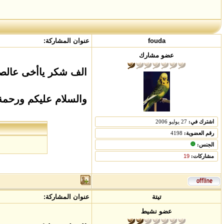
fouda
عنوان المشاركة:
عضو مشارك
الف شكر ياأخى عالصو
والسلام عليكم ورحمة 
اشترك في:
27 يوليو 2006
رقم العضوية:
4198
الجنس:
مشاركات:
19
تيتة
عنوان المشاركة:
عضو نشيط