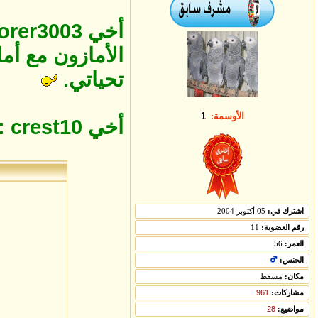
الأمازون مع أما
تحياتي.
الأوسمة:
1
أخي crest10 : مشكور علىالمرور.
اشترك في:
05 أكتوبر 2004
رقم العضوية:
11
العمر:
56
الجنس:
مكان:
مسقط
مشاركات:
961
مواضيع:
28