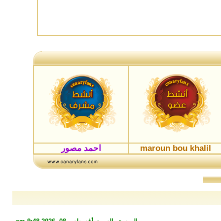
maroun bou khalil
احمد مصور