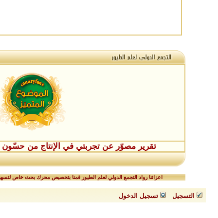
تقرير مصوّر عن تجربتي في الإنتاج من حسّون طفر
اعزائنا رواد التجمع الدولي لعلم الطيور قمنا بتخصيص محرك بحث خاص لتسهيل
التسجيل
تسجيل الدخول