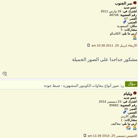
نمر الجنوب
عضو جديد
اشترك في:
26 مارس 2011
رقم العضوية:
48709
العمر:
47
الجنس:
مكان:
السعودية
مشاركات:
5
اربي ما يلي:
الكاسكو
لأربعاء إبريل 20, 2011 10:39 am
شكور جداجدا على الصور الجميلة
رد: صور أنواع ببغاوات الكونيور المشهوره - ضبط جودة
ويليام
عضو جديد
اشترك في:
23 ديسمبر 2014
رقم العضوية:
95662
العمر:
39
الجنس:
مكان:
الاردن
مشاركات:
1
اربي ما يلي:
معاكيف
لخميس ديسمبر 25, 2014 11:39 am