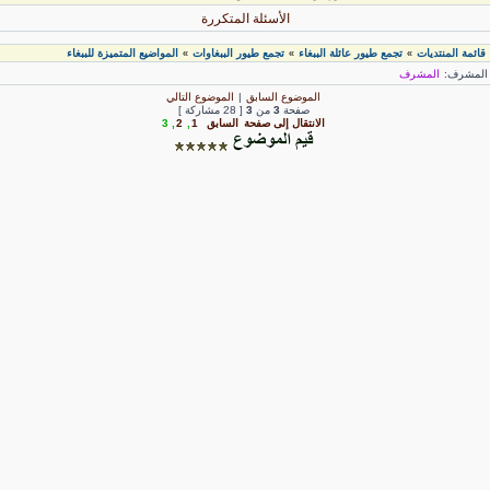
الأسئلة المتكررة
قائمة المنتديات
تجمع طيور عائلة الببغاء
تجمع طيور الببغاوات
المواضيع المتميزة للببغاء
»
»
»
لمشرف:
المشرف
الموضوع السابق
|
الموضوع التالي
صفحة
3
من
3
[ 28 مشاركة ]
الانتقال إلى صفحة
السابق
1
,
2
,
3