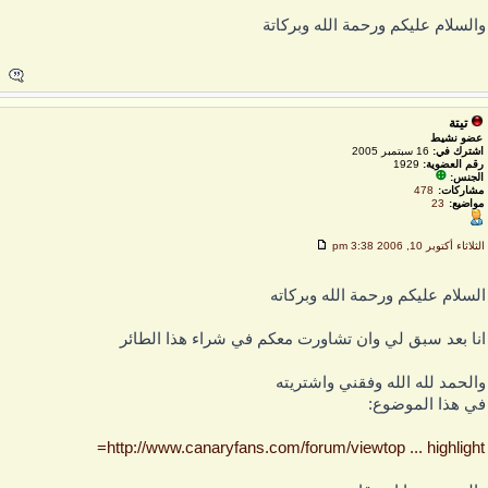
السلام عليكم ورحمة الله وبركاتة
تيتة
عضو نشيط
اشترك في:
16 سبتمبر 2005
رقم العضوية:
1929
الجنس:
مشاركات:
478
مواضيع:
23
لثلاثاء أكتوبر 10, 2006 3:38 pm
لسلام عليكم ورحمة الله وبركاته
نا بعد سبق لي وان تشاورت معكم في شراء هذا الطائر
الحمد لله الله وفقني واشتريته
ي هذا الموضوع:
http://www.canaryfans.com/forum/viewtop ... highlight