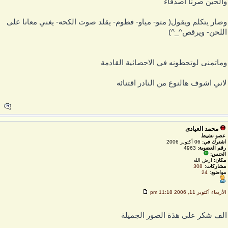
الحين صرنا اصدقاء
صار يتكلم ويقول( متو- مياو- فطوم- يقلد صوت الكحه- يغني معانا على
للحن- ويرقص^_^)
ماتمنى لوتحطونه في الاحصائية القادمة
اني اشوف هالنوع من النادر اقتنائه
محمد العيادى
عضو نشيط
اشترك في:
06 أكتوبر 2006
رقم العضوية:
4963
الجنس:
مكان:
ارض الله
مشاركات:
308
مواضيع:
24
لأربعاء أكتوبر 11, 2006 11:18 pm
لف شكر على هذة الصور الجميلة