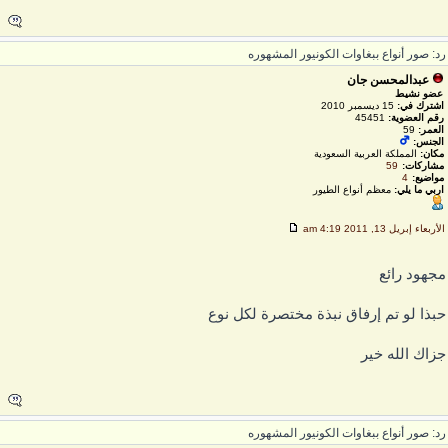
د: صور أنواع ببغاوات الكونيور المشهوره
عبدالمحسن جان
عضو نشيط
اشترك في:
15 ديسمبر 2010
رقم العضوية:
45451
العمر:
59
الجنس:
مكان:
المملكة العربية السعودية
مشاركات:
59
مواضيع:
4
اربي ما يلي:
معظم أنواع الطيور
لأربعاء إبريل 13, 2011 4:19 am
جهود رائع
بذا لو تم إرفاق نبذة مختصرة لكل نوع
زاك الله خير
د: صور أنواع ببغاوات الكونيور المشهوره