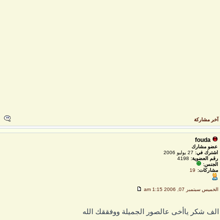
خر مشاركة
fouda
عضو مشارك
اشترك في:
27 يوليو 2006
رقم العضوية:
4198
الجنس:
مشاركات:
19
لخميس سبتمبر 07, 2006 1:15 am
لف شكر ياأخى عالصور الجميلة ووفققك الله