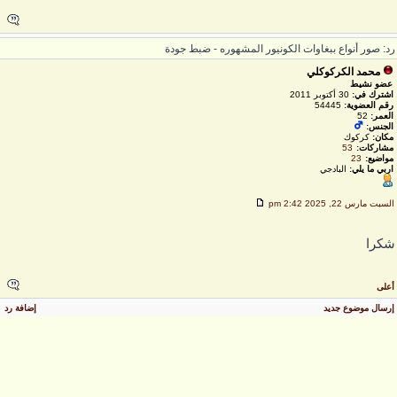
د: صور أنواع ببغاوات الكونيور المشهوره - ضبط جودة
محمد الكركوكلي
عضو نشيط
اشترك في:
30 أكتوبر 2011
رقم العضوية:
54445
العمر:
52
الجنس:
مكان:
كركوك
مشاركات:
53
مواضيع:
23
اربي ما يلي:
البادجي
لسبت مارس 22, 2025 2:42 pm
كرا
على
رسال موضوع جديد
إضافة رد