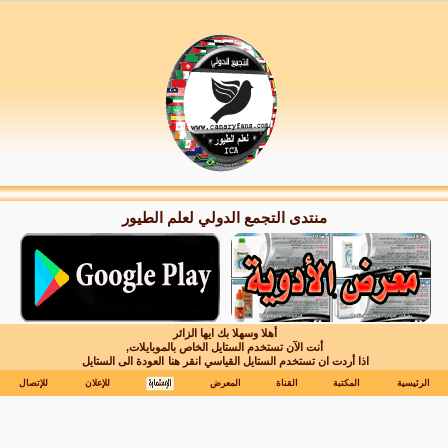
منتدى التجمع الدولي لعلم الطيور
أهلا وسهلا بك ايها الزائر
أنت الآن تستخدم الستايل الخاص بالموبايلات,
اذا أردت ان تستخدم الستايل القياسي انقر هنا
العودة الى الستايل
الرئيسية
المكتبة
القناة
المعرض
للإعلان
للإتصال