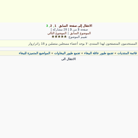
الانتقال إلى صفحة
السابق
1
,
2
,
3
صفحة
3
من
3
[ 28 مشاركة ]
الموضوع السابق
|
الموضوع التالي
تقييم الموضوع:
لمستخدمون المتصفحون لهذا المنتدى: لا يوجد أعضاء مسجلين متصلين و 18 زائر/زوار
قائمة المنتديات
تجمع طيور عائلة الببغاء
تجمع طيور الببغاوات
المواضيع المتميزة للببغاء
»
»
»
الانتقال الى