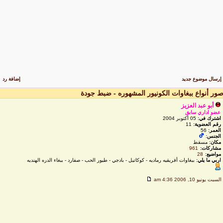
رسال موضوع جديد
إضافة رد
ور أنواع ببغاوات الكونيور المشهوره - ضبط جودة
أبو عبد العزيز
عضو اداري سابق
اشترك في:
05 أكتوبر 2004
رقم العضوية:
11
العمر:
56
الجنس:
مكان:
مسقط
مشاركات:
961
مواضيع:
28
اربي ما يلي:
ببغاوات أفريقيه رماديه - كوكاتيل - بادجي - طيور الحب - صفارد - ببغاء الدره الهنديه
لسبت يونيو 10, 2006 4:36 am