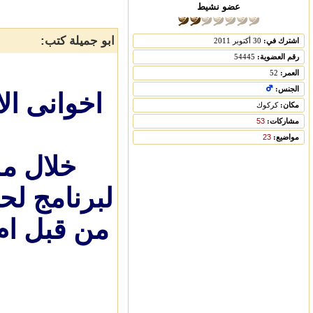
عضو نشيط
ابو جميلة كتب:
اشترك في:
30 أكتوبر 2011
رقم العضوية:
54445
العمر:
52
الجنس:
اخوانى ال
مكان:
كركوك
مشاركات:
53
مواضيع:
23
خلال مر
لبرنامج لح
من قبل ام