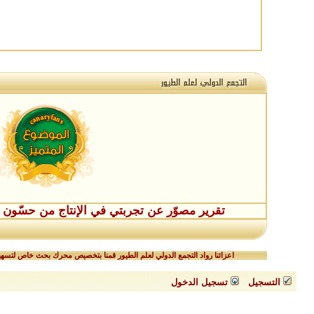
تقرير مصوّر عن تجربتي في الإنتاج من حسّون طفر
اعزائنا رواد التجمع الدولي لعلم الطيور قمنا بتخصيص محرك بحث خاص لتسهيل
التسجيل
تسجيل الدخول