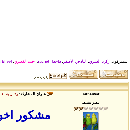
المشرفون:
زكريا العمري
,
البادجي الأصفر
,
rachid flawta
,
احمد القصري
,
 Elfeel
عنوان المشاركة:
رد: رابط ها
mtharwat
عضو نشيط
مشكور اخونا