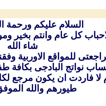
السلام عليكم ورحمة الل
احباب كل عام وانتم بخير و
شاء الله
اجعتى للمواقع الاوربية وفقن
ساب نواتج البادجى بكافة طف
 لا فاردت ان يكون مرجع لكا
طيورهم والله الموفق