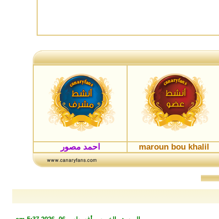
maroun bou khalil
احمد مصور