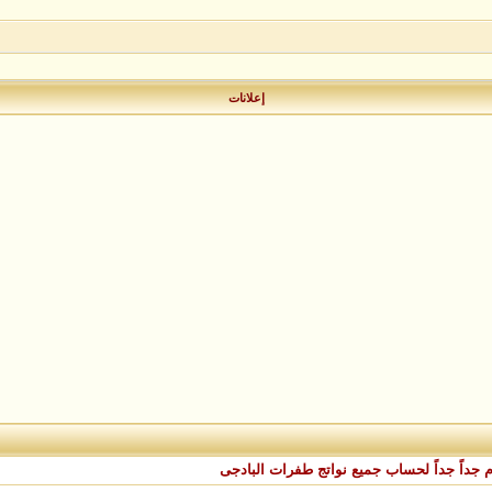
إعلانات
م جداً جداً لحساب جميع نواتج طفرات البادجى