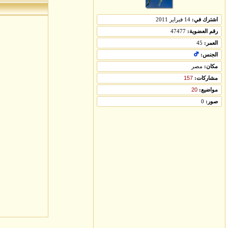
اشترك في:
14 فبراير 2011
رقم العضوية:
47477
العمر:
45
الجنس:
مكان:
مصر
مشاركات:
157
مواضيع:
20
صور:
0