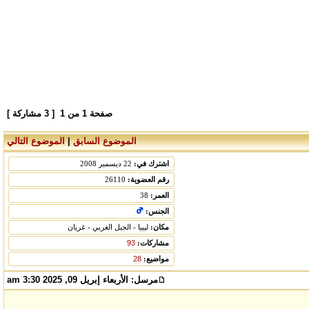
صفحة
1
من
1
[ 3 مشاركة ]
الموضوع السابق
|
الموضوع التالي
اشترك في:
22 ديسمبر 2008
رقم العضوية:
26110
العمر:
38
الجنس:
مكان:
ليبيا - الجبل الغربي - غريان
مشاركات:
93
مواضيع:
28
مرسل:
الأربعاء إبريل 09, 2025 3:30 am