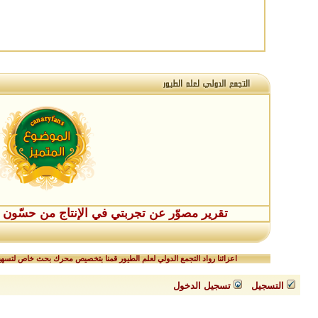
تقرير مصوّر عن تجربتي في الإنتاج من حسّون طفر
اعزائنا رواد التجمع الدولي لعلم الطيور قمنا بتخصيص محرك بحث خاص لتسهيل
التسجيل
تسجيل الدخول