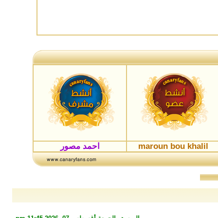
maroun bou khalil
احمد مصور