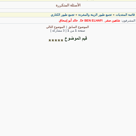
الأسئلة المتكررة
قائمة المنتديات
تجمع طيور الزينة والمغردة
تجمع طيور الكناري
»
»
لمشرفون:
شاهين صقر
,
Dr BEN ELHAFI
,
خالد أبو إسحاق
الموضوع السابق
|
الموضوع التالي
صفحة
1
من
1
[ 3 مشاركة ]