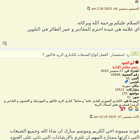
لخميس سبتمبر 04, 2025 2:36 pm
لسلام عليكم ورحمة الله وبركاته
ي علامة هي جيدة احترم المقادير و عمر الطائر في التلوين
رد: استفسار : أفضل أنواع الصبغات للكناري الريد فاكتور ؟
أبو الجود
رئيس مجلس الإدارة
اشترك في:
27 سبتمبر 2010
رقم العضوية:
42949
العمر:
45
الجنس:
مكان:
سورية
مشاركات:
19515
مواضيع:
155
صور:
61
اربي ما يلي:
الكناري السوري البلدي عامة ً و سابقا ً كناري الريد فاكتور و الموزاييك و الحسون و البادجي و
الزيبرا فينش و بعض أسماك الزينة
لأحد سبتمبر 07, 2025 12:15 pm
وده ميمونه اخي الكريم وموسم مبارك ان شاء الله وجميع الصبغات
لتي ذكرتها ممتازه المهم ان تلتزم بالارشادات التي تاتي على العبوه