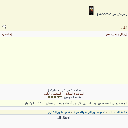
 مرسل من Android ]
على
رسال موضوع جديد
إضافة رد
صفحة
1
من
1
[ 3 مشاركة ]
الموضوع السابق
|
الموضوع التالي
تقييم الموضوع:
لمستخدمون المتصفحون لهذا المنتدى: لا يوجد أعضاء مسجلين متصلين و 116 زائر/زوار
قائمة المنتديات
تجمع طيور الزينة والمغردة
تجمع طيور الكناري
»
»
الانتقال الى