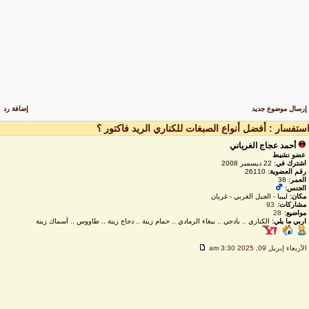
رسال موضوع جديد
إضافة رد
ستفسار : أفضل أنواع الصبغات للكناري الريد فاكتور ؟
أحمد عجاج الغرياني
عضو نشيط
اشترك في:
22 ديسمبر 2008
رقم العضوية:
26110
العمر:
38
الجنس:
مكان:
ليبيا - الجبل الغربي - غريان
مشاركات:
93
مواضيع:
28
اربي ما يلي:
الكناري .. بادجي .. ببغاء الرمادي .. حمام زينة .. دجاج زينة .. طاووس .. أسماك زينة
لأربعاء إبريل 09, 2025 3:30 am