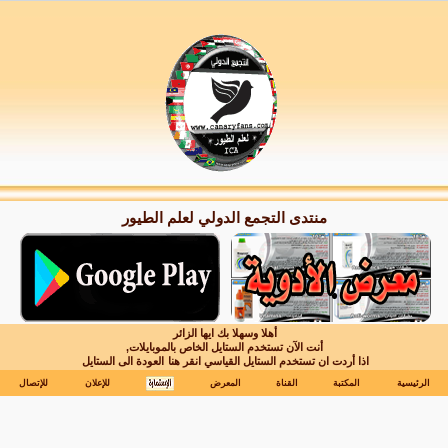
منتدى التجمع الدولي لعلم الطيور
أهلا وسهلا بك ايها الزائر
أنت الآن تستخدم الستايل الخاص بالموبايلات,
اذا أردت ان تستخدم الستايل القياسي انقر هنا
العودة الى الستايل
الرئيسية
المكتبة
القناة
المعرض
للإعلان
للإتصال