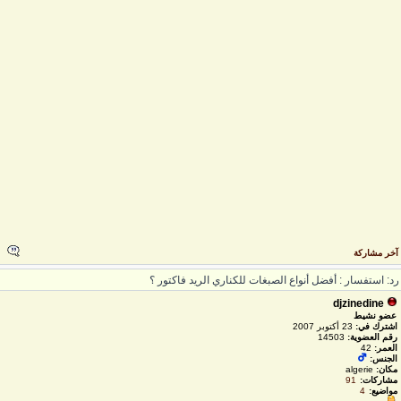
خر مشاركة
د: استفسار : أفضل أنواع الصبغات للكناري الريد فاكتور ؟
djzinedine
عضو نشيط
اشترك في:
23 أكتوبر 2007
رقم العضوية:
14503
العمر:
42
الجنس:
مكان:
algerie
مشاركات:
91
مواضيع:
4