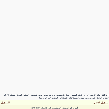
عزائنا رواد التجمع الدولي لعلم الطيور قمنا بتخصيص محرك بحث خاص لتسهيل عملية البحث عليكم ان لم
جد ما تبحث عنه من مواضيع باستطاعتك الاستعانه بالبحث عما تريد هنا
سجيل الدخول
التسجيل
اليوم هو السبت أغسطس 08, 2026 8:44 am