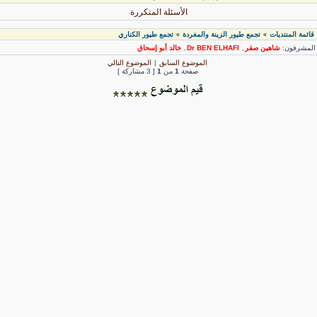
الأسئلة المتكررة
قائمة المنتديات
تجمع طيور الزينة والمغردة
تجمع طيور الكناري
»
»
لمشرفون:
شاهين صقر
,
Dr BEN ELHAFI
,
خالد أبو إسحاق
الموضوع السابق
|
الموضوع التالي
صفحة
1
من
1
[ 3 مشاركة ]