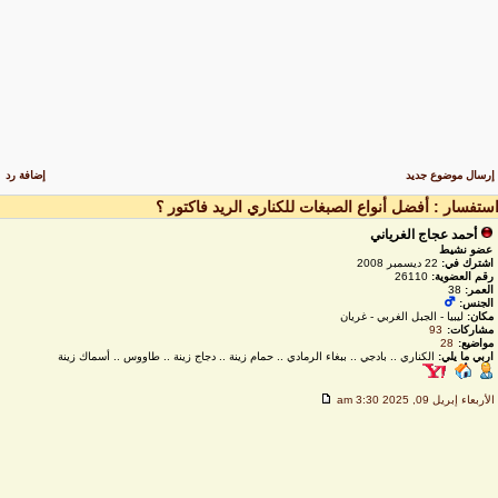
رسال موضوع جديد
إضافة رد
ستفسار : أفضل أنواع الصبغات للكناري الريد فاكتور ؟
أحمد عجاج الغرياني
عضو نشيط
اشترك في:
22 ديسمبر 2008
رقم العضوية:
26110
العمر:
38
الجنس:
مكان:
ليبيا - الجبل الغربي - غريان
مشاركات:
93
مواضيع:
28
اربي ما يلي:
الكناري .. بادجي .. ببغاء الرمادي .. حمام زينة .. دجاج زينة .. طاووس .. أسماك زينة
لأربعاء إبريل 09, 2025 3:30 am