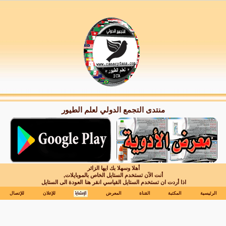
منتدى التجمع الدولي لعلم الطيور
أهلا وسهلا بك ايها الزائر
أنت الآن تستخدم الستايل الخاص بالموبايلات,
اذا أردت ان تستخدم الستايل القياسي انقر هنا
العودة الى الستايل
الرئيسية
المكتبة
القناة
المعرض
للإعلان
للإتصال