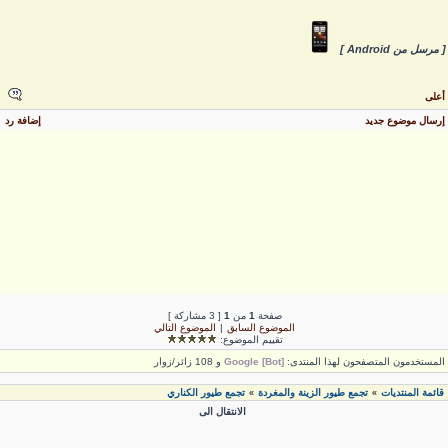
 مرسل من Android ]
على
رسال موضوع جديد
إضافة رد
صفحة
1
من
1
[ 3 مشاركة ]
الموضوع السابق
|
الموضوع التالي
تقييم الموضوع:
لمستخدمون المتصفحون لهذا المنتدى:
Google [Bot]
و 108 زائر/زوار
قائمة المنتديات
تجمع طيور الزينة والمغردة
تجمع طيور الكناري
»
»
الانتقال الى