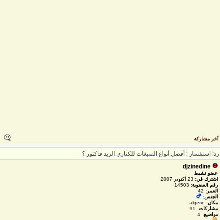
خر مشاركة
د: استفسار : أفضل أنواع الصبغات للكناري الريد فاكتور ؟
djzinedine
عضو نشيط
اشترك في:
23 أكتوبر 2007
رقم العضوية:
14503
العمر:
42
الجنس:
مكان:
algerie
مشاركات:
91
مواضيع:
4