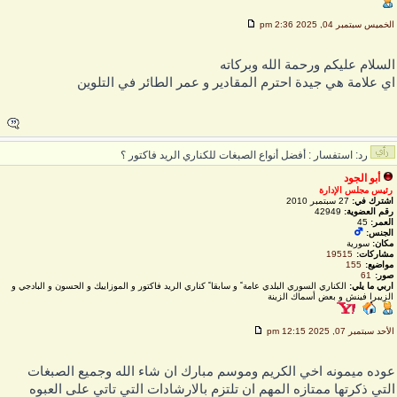
لخميس سبتمبر 04, 2025 2:36 pm
لسلام عليكم ورحمة الله وبركاته
ي علامة هي جيدة احترم المقادير و عمر الطائر في التلوين
رد: استفسار : أفضل أنواع الصبغات للكناري الريد فاكتور ؟
أبو الجود
رئيس مجلس الإدارة
اشترك في:
27 سبتمبر 2010
رقم العضوية:
42949
العمر:
45
الجنس:
مكان:
سورية
مشاركات:
19515
مواضيع:
155
صور:
61
اربي ما يلي:
الكناري السوري البلدي عامة ً و سابقا ً كناري الريد فاكتور و الموزاييك و الحسون و البادجي و
الزيبرا فينش و بعض أسماك الزينة
لأحد سبتمبر 07, 2025 12:15 pm
وده ميمونه اخي الكريم وموسم مبارك ان شاء الله وجميع الصبغات
لتي ذكرتها ممتازه المهم ان تلتزم بالارشادات التي تاتي على العبوه