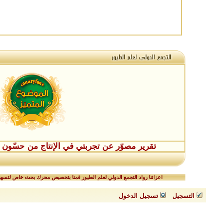
تقرير مصوّر عن تجربتي في الإنتاج من حسّون طفر
اعزائنا رواد التجمع الدولي لعلم الطيور قمنا بتخصيص محرك بحث خاص لتسهيل
التسجيل
تسجيل الدخول