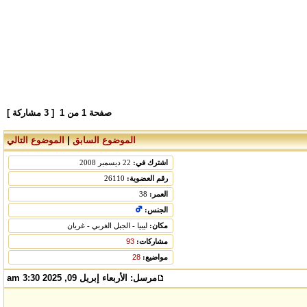
صفحة
1
من
1
[ 3 مشاركة ]
الموضوع السابق
|
الموضوع التالي
اشترك في:
22 ديسمبر 2008
رقم العضوية:
26110
العمر:
38
الجنس:
مكان:
ليبيا - الجبل الغربي - غريان
مشاركات:
93
مواضيع:
28
مرسل:
الأربعاء إبريل 09, 2025 3:30 am