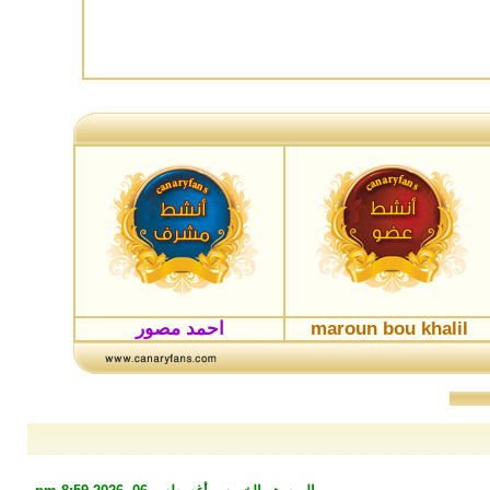
maroun bou khalil
احمد مصور