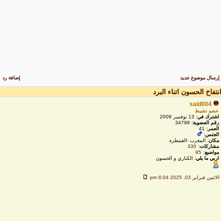
رسال موضوع جديد
إضافة رد
نتفاخ الحسون اتناء البرد
said004
عضو نشيط
اشترك في:
13 نوفمبر 2009
رقم العضوية:
34799
العمر:
41
الجنس:
مكان:
المغرب -القنيطرة
مشاركات:
330
مواضيع:
95
اربي ما يلي:
الكناري و الحسون
لاثنين فبراير 03, 2025 6:04 pm