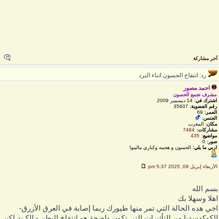
خر مشاركة
رد: انتفاخ الحسون اتناء البرد
احمد مصور
مشرف تجمع الحسون
اشترك في:
14 ديسمبر 2009
رقم العضوية:
35607
العمر:
69
الجنس:
مكان:
المغرب
مشاركات:
7484
مواضيع:
435
صور:
0
اربي ما يلي:
الحسون و هجينه وكناري مالينوا
لأربعاء إبريل 09, 2025 5:37 pm
سم الله
هلا وسهلا بك
خي هده الحالة التي تمر منها طيورك ربما إصابة في العرق الأزرق-
لكوكدسديا من التأثيرات التي تكون واضحة هو انتفاخ البطن - الكـبد لكن