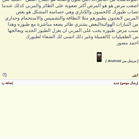
صعب مرض هو هو المرض أكثر صعوبة على الطائر والمربي كدلك عندما
صاب طيورك كالحسون والكناري وهي حساسة المشكل هو بعض
لمربين لايعتنون بطيورهم مثلا النظافة والتشميس والاستحمام وحداري
ن التيارات الهوائيةالبعض يشتري طائر يضعه مباشرة مع طيوره وهدا
بب مرض طيوره يجب على المربي ان يعزل الطيور الجديد ويعالجها
ن الطفيليات كالقميلة وغير دلك اتمنى لك الشفاء لطيورك
حمد مصور
 مرسل من Android ]
على
رسال موضوع جديد
إضافة رد