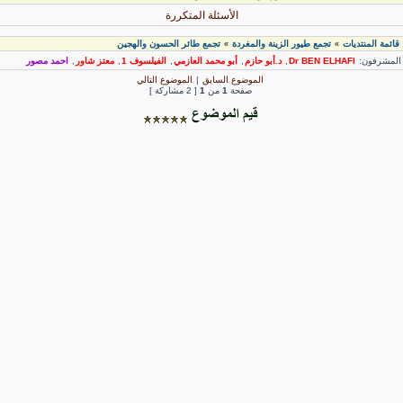
الأسئلة المتكررة
قائمة المنتديات
تجمع طيور الزينة والمغردة
تجمع طائر الحسون والهجين
»
»
لمشرفون:
Dr BEN ELHAFI
,
د.أبو حازم
,
أبو محمد العازمي
,
الفيلسوف 1
,
معتز شاور
,
احمد مصور
الموضوع السابق
|
الموضوع التالي
صفحة
1
من
1
[ 2 مشاركة ]