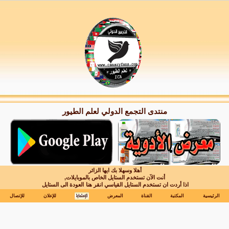
منتدى التجمع الدولي لعلم الطيور
أهلا وسهلا بك ايها الزائر
أنت الآن تستخدم الستايل الخاص بالموبايلات,
اذا أردت ان تستخدم الستايل القياسي انقر هنا
العودة الى الستايل
الرئيسية
المكتبة
القناة
المعرض
للإعلان
للإتصال