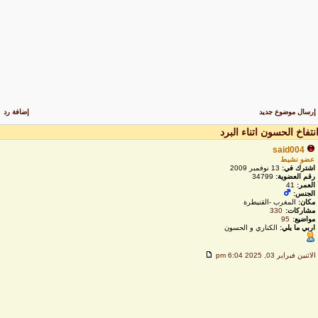
رسال موضوع جديد
إضافة رد
نتفاخ الحسون اتناء البرد
said004
عضو نشيط
اشترك في:
13 نوفمبر 2009
رقم العضوية:
34799
العمر:
41
الجنس:
مكان:
المغرب -القنيطرة
مشاركات:
330
مواضيع:
95
اربي ما يلي:
الكناري و الحسون
لاثنين فبراير 03, 2025 6:04 pm