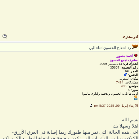
خر مشاركة
رد: انتفاخ الحسون اتناء البرد
احمد مصور
مشرف تجمع الحسون
اشترك في:
14 ديسمبر 2009
رقم العضوية:
35607
العمر:
69
الجنس:
مكان:
المغرب
مشاركات:
7484
مواضيع:
435
صور:
0
اربي ما يلي:
الحسون و هجينه وكناري مالينوا
لأربعاء إبريل 09, 2025 5:37 pm
سم الله
هلا وسهلا بك
خي هده الحالة التي تمر منها طيورك ربما إصابة في العرق الأزرق-
لكوكدسديا من التأثيرات التي تكون واضحة هو انتفاخ البطن - الكـبد لكن