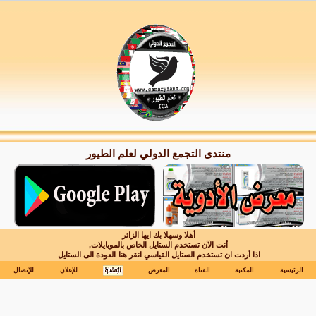
منتدى التجمع الدولي لعلم الطيور
أهلا وسهلا بك ايها الزائر
أنت الآن تستخدم الستايل الخاص بالموبايلات,
اذا أردت ان تستخدم الستايل القياسي انقر هنا
العودة الى الستايل
الرئيسية
المكتبة
القناة
المعرض
للإعلان
للإتصال