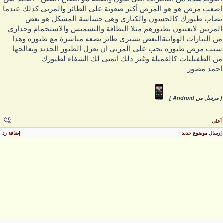
صعب مرض هو هو المرض أكثر صعوبة على الطائر والمربي كدلك عندما
صاب طيورك كالحسون والكناري وهي حساسة المشكل هو بعض
لمربين لايعتنون بطيورهم مثلا النظافة والتشميس والاستحمام وحداري
ن التيارات الهوائيةالبعض يشتري طائر يضعه مباشرة مع طيوره وهدا
بب مرض طيوره يجب على المربي ان يعزل الطيور الجديد ويعالجها
ن الطفيليات كالقميلة وغير دلك اتمنى لك الشفاء لطيورك
حمد مصور
 مرسل من Android ]
على
رسال موضوع جديد
إضافة رد