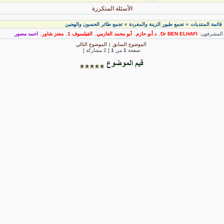
الأسئلة المتكررة
قائمة المنتديات
تجمع طيور الزينة والمغردة
تجمع طائر الحسون والهجين
»
»
لمشرفون:
Dr BEN ELHAFI
,
د.أبو حازم
,
أبو محمد العازمي
,
الفيلسوف 1
,
معتز شاور
,
احمد مصور
الموضوع السابق
|
الموضوع التالي
صفحة
1
من
1
[ 2 مشاركة ]