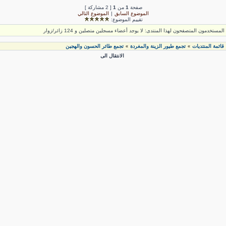
صفحة
1
من
1
[ 2 مشاركة ]
الموضوع السابق
|
الموضوع التالي
تقييم الموضوع:
لمستخدمون المتصفحون لهذا المنتدى: لا يوجد أعضاء مسجلين متصلين و 124 زائر/زوار
قائمة المنتديات
تجمع طيور الزينة والمغردة
تجمع طائر الحسون والهجين
»
»
الانتقال الى