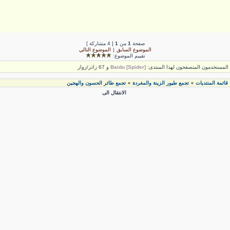
صفحة
1
من
1
[ 4 مشاركة ]
الموضوع السابق
|
الموضوع التالي
تقييم الموضوع:
لمستخدمون المتصفحون لهذا المنتدى:
Baidu [Spider]
و 67 زائر/زوار
قائمة المنتديات
تجمع طيور الزينة والمغردة
تجمع طائر الحسون والهجين
»
»
الانتقال الى