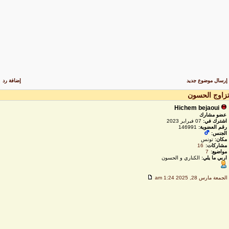
رسال موضوع جديد
إضافة رد
زاوج الحسون
Hichem bejaoui
عضو مشارك
اشترك في:
07 فبراير 2023
رقم العضوية:
146991
الجنس:
مكان:
تونس
مشاركات:
16
مواضيع:
7
اربي ما يلي:
الكناري و الحسون
لجمعة مارس 28, 2025 1:24 am