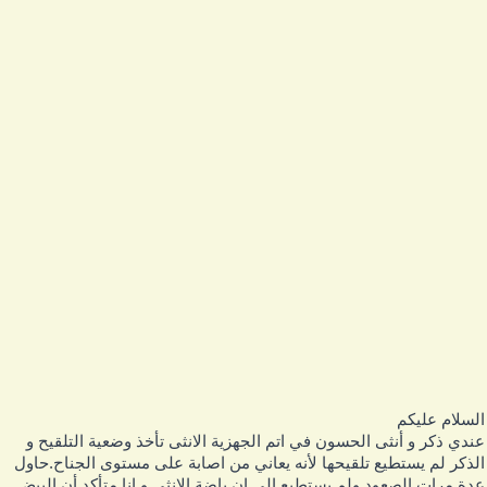
لسلام عليكم
ندي ذكر و أنثى الحسون في اتم الجهزية الانثى تأخذ وضعية التلقيح و
لذكر لم يستطيع تلقيحها لأنه يعاني من اصابة على مستوى الجناح.حاول
دة مرات الصعود ولم يستطيع الى ان باضة الانثى و انا متأكد أن البيض