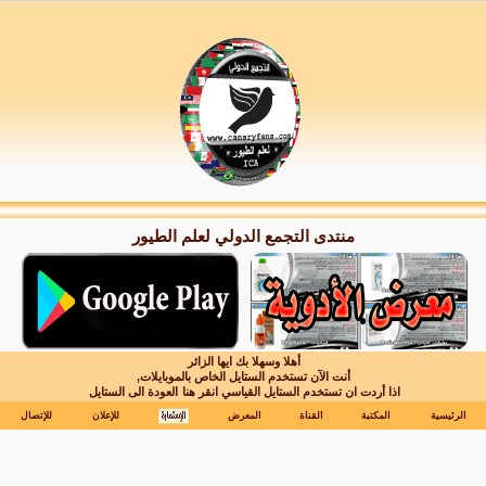
منتدى التجمع الدولي لعلم الطيور
أهلا وسهلا بك ايها الزائر
أنت الآن تستخدم الستايل الخاص بالموبايلات,
اذا أردت ان تستخدم الستايل القياسي انقر هنا
العودة الى الستايل
الرئيسية
المكتبة
القناة
المعرض
للإعلان
للإتصال