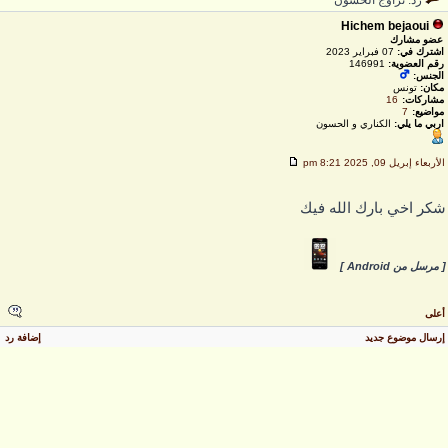
رد: تزاوج الحسون
Hichem bejaoui
عضو مشارك
اشترك في:
07 فبراير 2023
رقم العضوية:
146991
الجنس:
مكان:
تونس
مشاركات:
16
مواضيع:
7
اربي ما يلي:
الكناري و الحسون
لأربعاء إبريل 09, 2025 8:21 pm
كر اخي بارك الله فيك
 مرسل من Android ]
على
رسال موضوع جديد
إضافة رد