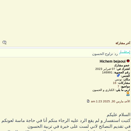
خر مشاركة
رد: تزاوج الحسون
Hichem bejaoui
عضو مشارك
اشترك في:
07 فبراير 2023
رقم العضوية:
146991
الجنس:
مكان:
تونس
مشاركات:
16
مواضيع:
7
اربي ما يلي:
الكناري و الحسون
لأحد مارس 30, 2025 1:23 am
لسلام عليكم
تبت استفسار و لم يقع الرد عليه الرجاء منكم أنا في حاجة ماسة لعونكم
ي تقديم النصائح لاني لست على خبرة في تربية الحسون