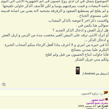
لموضوع يتمثل في ان لدي زوج حسون في اتم الجهوزية الانثى الي اليوم
باضة 4بيضات و قمت بمرقبتهم يوميا و لكن للأسف الذكر حاولى تلقيحها
 لم يفلح لم يستطيع الصعود و الرفرفة بجنحيه لانه يعني من اصابة قديمة
لى مستوى الجناح .
اقتنيت ذكر اخر لاعوضه بالذكر المصاب.
والي هنا يكمن في .
ل ازيل العش و ادخال الذكر الجديد ؟
و اترك الانثى ترقد على البيض الغير مخصب مدة من الزمن و ازيل العش
 ادخال الذكر ...
نا في حيرة من امري و لا اعرف ماذا أفعل الرجاء منكم أصحاب الخبرة
لتكرم عليا بمدني بنصائح
أنا حاولت انتاج الحسون من قبل ولم افلح
لكم مني جزيل الشكر
 مرسل من Android ]
رد: تزاوج الحسون
احمد مصور
مشرف تجمع الحسون
اشترك في:
14 ديسمبر 2009
رقم العضوية:
35607