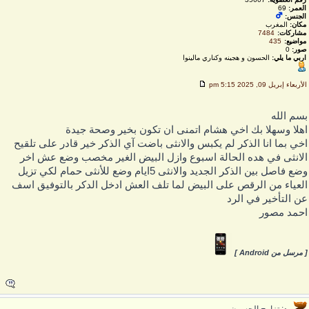
العمر:
69
الجنس:
مكان:
المغرب
مشاركات:
7484
مواضيع:
435
صور:
0
اربي ما يلي:
الحسون و هجينه وكناري مالينوا
لأربعاء إبريل 09, 2025 5:15 pm
سم الله
هلا وسهلا بك اخي هشام اتمنى ان تكون بخير وصحة جيدة
خي بما انا الذكر لم يكبس والانثى باضت آي الذكر خير قادر على تلقيح
لانثى في هده الحالة اسبوع وازل البيض الغير مخصب وضع عش اخر
وضع فاصل بين الذكر الجديد والانثى 5ايام وضع للأنثى حمام لكي تزيل
لعياء من الرقص على البيض لما تلف العش ادخل الدكر بالتوفيق اسف
ن التأخير في الرد
حمد مصور
 مرسل من Android ]