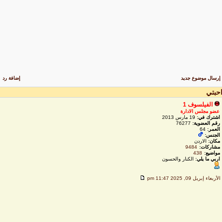
رسال موضوع جديد
إضافة رد
حبتي
الفيلسوف 1
عضو مجلس الادارة
اشترك في:
19 مارس 2013
رقم العضوية:
76277
العمر:
64
الجنس:
مكان:
الاردن
مشاركات:
9484
مواضيع:
438
اربي ما يلي:
الكنار والحسون
لأربعاء إبريل 09, 2025 11:47 pm