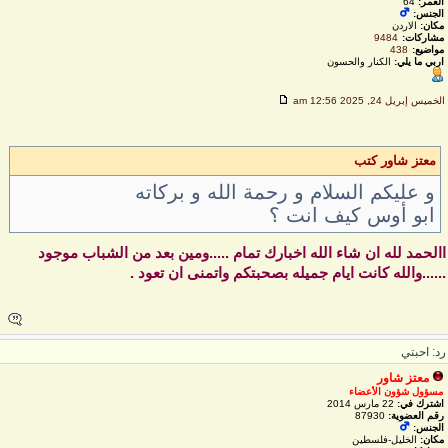
العمر:
64
الجنس:
مكان:
الاردن
مشاركات:
9484
مواضيع:
438
اربي ما يلي:
الكنار والحسون
لخميس إبريل 24, 2025 12:56 am
معتز شاور كتب
و عليكم السلام و رحمة الله و بركاته
ابو أوس كيف انت ؟
الحمد لله ان شاء الله اخبارك تمام .....ومين بعد من الشباب موجود
.....والله كانت ايام جميله بصحبتكم واتمنى ان تعود .
د: احبتي
معتز شاور
مسؤول شؤون الأعضاء
اشترك في:
22 مارس 2014
رقم العضوية:
87930
الجنس:
مكان:
الخليل-فلسطين