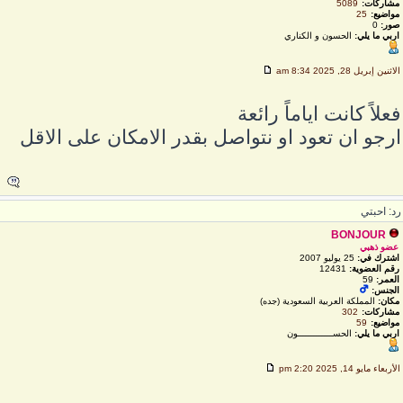
مشاركات:
5089
مواضيع:
25
صور:
0
اربي ما يلي:
الحسون و الكناري
لاثنين إبريل 28, 2025 8:34 am
علاً كانت اياماً رائعة
رجو ان تعود او نتواصل بقدر الامكان على الاقل
د: احبتي
BONJOUR
عضو ذهبي
اشترك في:
25 يوليو 2007
رقم العضوية:
12431
العمر:
59
الجنس:
مكان:
المملكة العربية السعودية (جده)
مشاركات:
302
مواضيع:
59
اربي ما يلي:
الحســـــــــــــون
لأربعاء مايو 14, 2025 2:20 pm