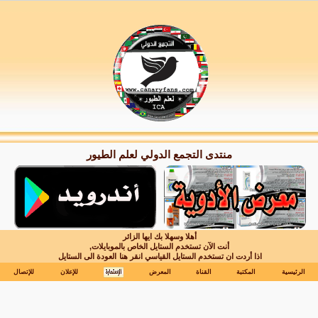
منتدى التجمع الدولي لعلم الطيور
أهلا وسهلا بك ايها الزائر
أنت الآن تستخدم الستايل الخاص بالموبايلات,
اذا أردت ان تستخدم الستايل القياسي انقر هنا
العودة الى الستايل
الرئيسية
المكتبة
القناة
المعرض
للإعلان
للإتصال