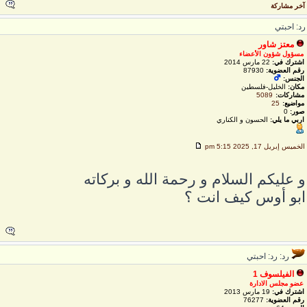
خر مشاركة
د: احبتي
معتز شاور
مسؤول شؤون الأعضاء
اشترك في:
22 مارس 2014
رقم العضوية:
87930
الجنس:
مكان:
الخليل-فلسطين
مشاركات:
5089
مواضيع:
25
صور:
0
اربي ما يلي:
الحسون و الكناري
لخميس إبريل 17, 2025 5:15 pm
 عليكم السلام و رحمة الله و بركاته
بو أوس كيف انت ؟
رد: رد: احبتي
الفيلسوف 1
عضو مجلس الادارة
اشترك في:
19 مارس 2013
رقم العضوية:
76277