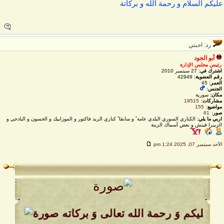
ليكم السلام و رحمة الله و بركاتة
رد: احبتي
أبو الجود
رئيس مجلس الإدارة
اشترك في:
27 سبتمبر 2010
رقم العضوية:
42949
العمر:
45
الجنس:
مكان:
سورية
مشاركات:
19515
مواضيع:
155
صور:
61
اربي ما يلي:
الكناري السوري البلدي عامة ً و سابقا ً كناري الريد فاكتور و الموزاييك و الحسون و البادجي و
الزيبرا فينش و بعض أسماك الزينة
لأحد سبتمبر 07, 2025 1:24 pm
 عليكم وَ رحمة الله تعالى وَ بركاته