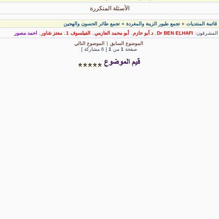
الأسئلة المتكررة
قائمة المنتديات
تجمع طيور الزينة والمغردة
تجمع طائر الحسون والهجين
»
»
لمشرفون:
Dr BEN ELHAFI
,
د.أبو حازم
,
أبو محمد العازمي
,
الفيلسوف 1
,
معتز شاور
,
احمد مصور
الموضوع السابق
|
الموضوع التالي
صفحة
1
من
1
[ 6 مشاركة ]