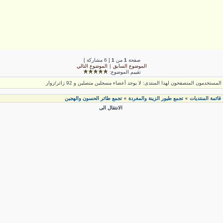
صفحة
1
من
1
[ 6 مشاركة ]
الموضوع السابق
|
الموضوع التالي
تقييم الموضوع:
لمستخدمون المتصفحون لهذا المنتدى: لا يوجد أعضاء مسجلين متصلين و 92 زائر/زوار
قائمة المنتديات
تجمع طيور الزينة والمغردة
تجمع طائر الحسون والهجين
»
»
الانتقال الى