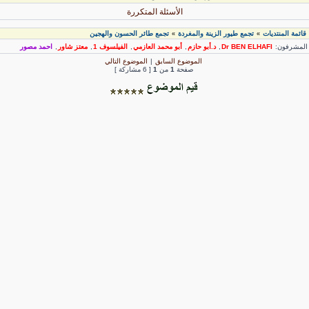
الأسئلة المتكررة
قائمة المنتديات
تجمع طيور الزينة والمغردة
تجمع طائر الحسون والهجين
»
»
لمشرفون:
Dr BEN ELHAFI
,
د.أبو حازم
,
أبو محمد العازمي
,
الفيلسوف 1
,
معتز شاور
,
احمد مصور
الموضوع السابق
|
الموضوع التالي
صفحة
1
من
1
[ 6 مشاركة ]