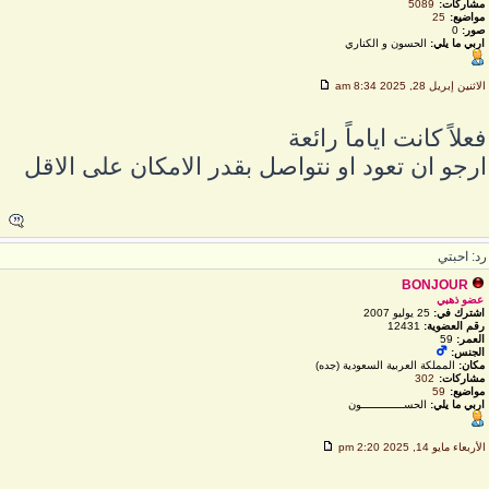
مشاركات:
5089
مواضيع:
25
صور:
0
اربي ما يلي:
الحسون و الكناري
لاثنين إبريل 28, 2025 8:34 am
علاً كانت اياماً رائعة
رجو ان تعود او نتواصل بقدر الامكان على الاقل
د: احبتي
BONJOUR
عضو ذهبي
اشترك في:
25 يوليو 2007
رقم العضوية:
12431
العمر:
59
الجنس:
مكان:
المملكة العربية السعودية (جده)
مشاركات:
302
مواضيع:
59
اربي ما يلي:
الحســـــــــــــون
لأربعاء مايو 14, 2025 2:20 pm