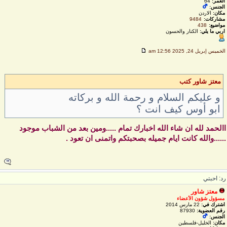
العمر:
64
الجنس:
مكان:
الاردن
مشاركات:
9484
مواضيع:
438
اربي ما يلي:
الكنار والحسون
لخميس إبريل 24, 2025 12:56 am
معتز شاور كتب
و عليكم السلام و رحمة الله و بركاته
ابو أوس كيف انت ؟
الحمد لله ان شاء الله اخبارك تمام .....ومين بعد من الشباب موجود
.....والله كانت ايام جميله بصحبتكم واتمنى ان تعود .
د: احبتي
معتز شاور
مسؤول شؤون الأعضاء
اشترك في:
22 مارس 2014
رقم العضوية:
87930
الجنس:
مكان:
الخليل-فلسطين