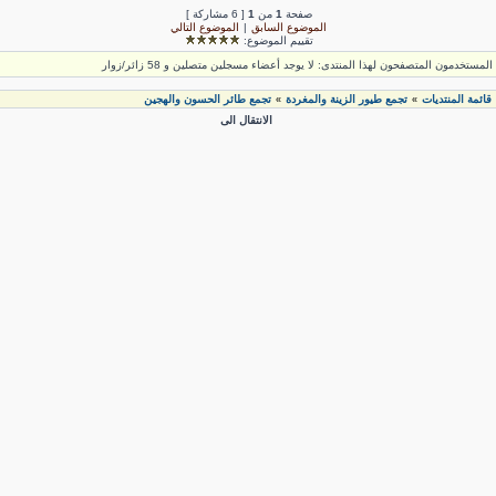
صفحة
1
من
1
[ 6 مشاركة ]
الموضوع السابق
|
الموضوع التالي
تقييم الموضوع:
لمستخدمون المتصفحون لهذا المنتدى: لا يوجد أعضاء مسجلين متصلين و 58 زائر/زوار
قائمة المنتديات
تجمع طيور الزينة والمغردة
تجمع طائر الحسون والهجين
»
»
الانتقال الى