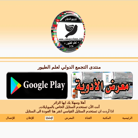
منتدى التجمع الدولي لعلم الطيور
أهلا وسهلا بك ايها الزائر
أنت الآن تستخدم الستايل الخاص بالموبايلات,
اذا أردت ان تستخدم الستايل القياسي انقر هنا
العودة الى الستايل
الرئيسية
المكتبة
القناة
المعرض
للإعلان
للإتصال