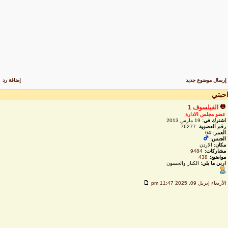
رسال موضوع جديد
إضافة رد
حبتي
الفيلسوف 1
عضو مجلس الادارة
اشترك في:
19 مارس 2013
رقم العضوية:
76277
العمر:
64
الجنس:
مكان:
الاردن
مشاركات:
9484
مواضيع:
438
اربي ما يلي:
الكنار والحسون
لأربعاء إبريل 09, 2025 11:47 pm