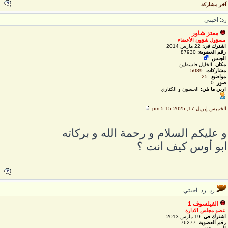
خر مشاركة
د: احبتي
معتز شاور
مسؤول شؤون الأعضاء
اشترك في:
22 مارس 2014
رقم العضوية:
87930
الجنس:
مكان:
الخليل-فلسطين
مشاركات:
5089
مواضيع:
25
صور:
0
اربي ما يلي:
الحسون و الكناري
لخميس إبريل 17, 2025 5:15 pm
 عليكم السلام و رحمة الله و بركاته
بو أوس كيف انت ؟
رد: رد: احبتي
الفيلسوف 1
عضو مجلس الادارة
اشترك في:
19 مارس 2013
رقم العضوية:
76277