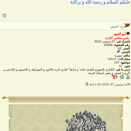
ليكم السلام و رحمة الله و بركاتة
رد: احبتي
أبو الجود
رئيس مجلس الإدارة
اشترك في:
27 سبتمبر 2010
رقم العضوية:
42949
العمر:
45
الجنس:
مكان:
سورية
مشاركات:
19515
مواضيع:
155
صور:
61
اربي ما يلي:
الكناري السوري البلدي عامة ً و سابقا ً كناري الريد فاكتور و الموزاييك و الحسون و البادجي و
الزيبرا فينش و بعض أسماك الزينة
لأحد سبتمبر 07, 2025 1:24 pm