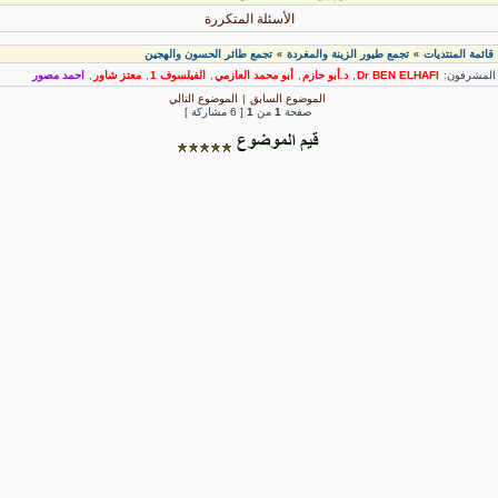
الأسئلة المتكررة
قائمة المنتديات
تجمع طيور الزينة والمغردة
تجمع طائر الحسون والهجين
»
»
لمشرفون:
Dr BEN ELHAFI
,
د.أبو حازم
,
أبو محمد العازمي
,
الفيلسوف 1
,
معتز شاور
,
احمد مصور
الموضوع السابق
|
الموضوع التالي
صفحة
1
من
1
[ 6 مشاركة ]