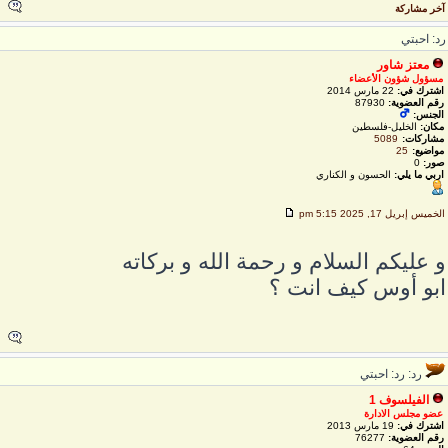
خر مشاركة
د: احبتي
معتز شاور
مسؤول شؤون الأعضاء
اشترك في:
22 مارس 2014
رقم العضوية:
87930
الجنس:
مكان:
الخليل-فلسطين
مشاركات:
5089
مواضيع:
25
صور:
0
اربي ما يلي:
الحسون و الكناري
لخميس إبريل 17, 2025 5:15 pm
 عليكم السلام و رحمة الله و بركاته
بو أوس كيف انت ؟
رد: رد: احبتي
الفيلسوف 1
عضو مجلس الادارة
اشترك في:
19 مارس 2013
رقم العضوية:
76277