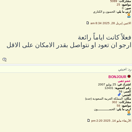
مشاركات:
5089
مواضيع:
25
صور:
0
اربي ما يلي:
الحسون و الكناري
لاثنين إبريل 28, 2025 8:34 am
علاً كانت اياماً رائعة
رجو ان تعود او نتواصل بقدر الامكان على الاقل
د: احبتي
BONJOUR
عضو ذهبي
اشترك في:
25 يوليو 2007
رقم العضوية:
12431
العمر:
59
الجنس:
مكان:
المملكة العربية السعودية (جده)
مشاركات:
302
مواضيع:
59
اربي ما يلي:
الحســـــــــــــون
لأربعاء مايو 14, 2025 2:20 pm