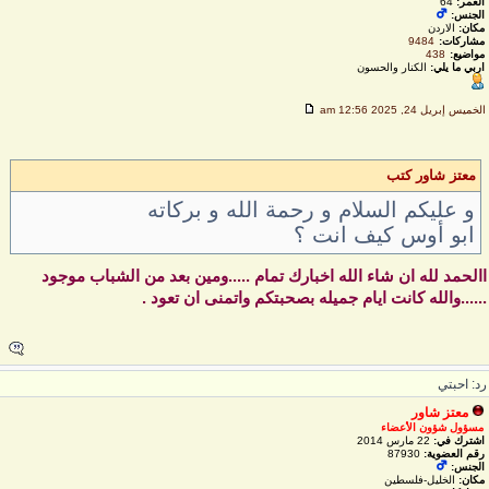
العمر:
64
الجنس:
مكان:
الاردن
مشاركات:
9484
مواضيع:
438
اربي ما يلي:
الكنار والحسون
لخميس إبريل 24, 2025 12:56 am
معتز شاور كتب
و عليكم السلام و رحمة الله و بركاته
ابو أوس كيف انت ؟
الحمد لله ان شاء الله اخبارك تمام .....ومين بعد من الشباب موجود
.....والله كانت ايام جميله بصحبتكم واتمنى ان تعود .
د: احبتي
معتز شاور
مسؤول شؤون الأعضاء
اشترك في:
22 مارس 2014
رقم العضوية:
87930
الجنس:
مكان:
الخليل-فلسطين