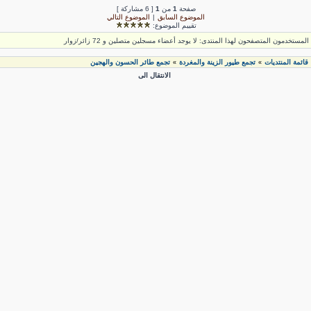
صفحة
1
من
1
[ 6 مشاركة ]
الموضوع السابق
|
الموضوع التالي
تقييم الموضوع:
لمستخدمون المتصفحون لهذا المنتدى: لا يوجد أعضاء مسجلين متصلين و 72 زائر/زوار
قائمة المنتديات
تجمع طيور الزينة والمغردة
تجمع طائر الحسون والهجين
»
»
الانتقال الى