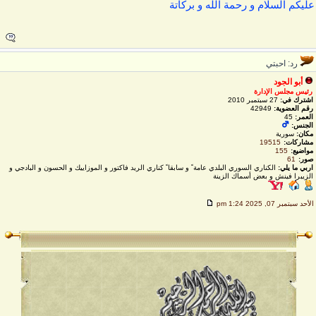
ليكم السلام و رحمة الله و بركاتة
رد: احبتي
أبو الجود
رئيس مجلس الإدارة
اشترك في:
27 سبتمبر 2010
رقم العضوية:
42949
العمر:
45
الجنس:
مكان:
سورية
مشاركات:
19515
مواضيع:
155
صور:
61
اربي ما يلي:
الكناري السوري البلدي عامة ً و سابقا ً كناري الريد فاكتور و الموزاييك و الحسون و البادجي و
الزيبرا فينش و بعض أسماك الزينة
لأحد سبتمبر 07, 2025 1:24 pm