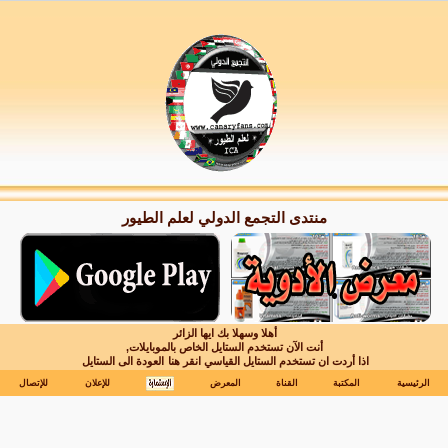
منتدى التجمع الدولي لعلم الطيور
أهلا وسهلا بك ايها الزائر
أنت الآن تستخدم الستايل الخاص بالموبايلات,
اذا أردت ان تستخدم الستايل القياسي انقر هنا
العودة الى الستايل
الرئيسية
المكتبة
القناة
المعرض
للإعلان
للإتصال