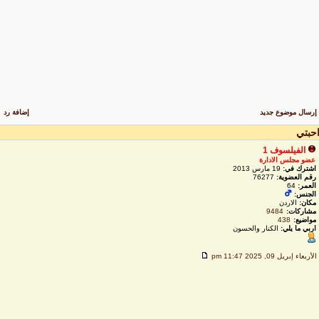
رسال موضوع جديد
إضافة رد
حبتي
الفيلسوف 1
عضو مجلس الادارة
اشترك في:
19 مارس 2013
رقم العضوية:
76277
العمر:
64
الجنس:
مكان:
الاردن
مشاركات:
9484
مواضيع:
438
اربي ما يلي:
الكنار والحسون
لأربعاء إبريل 09, 2025 11:47 pm