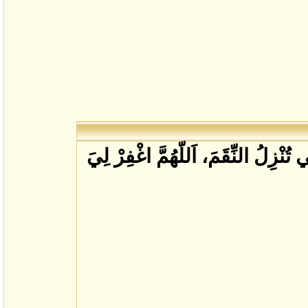
تُنْزِلُ النِّقَمَ، اَللّهُمَّ اغْفِرْ لِيَ