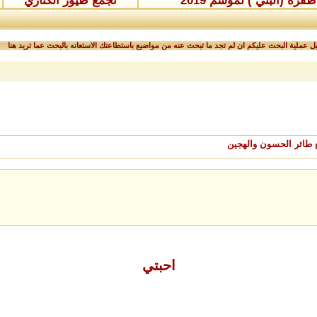
ة (البنّي ) لموسم 2019
تجمع طيور الكناري
 عملية البحث عليكم ان لم تجد ما تبحث عنه من مواضيع باستطاعتك الاستعانه بالبحث عما تريد هنا
 طائر الحسون والهجين
احبتي