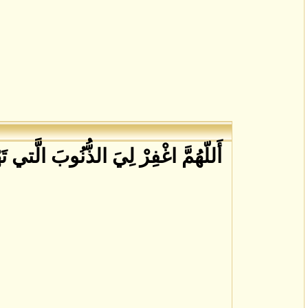
أَللّهُمَّ اغْفِرْ لِيَ الذُّنُوبَ الَّتي تَ