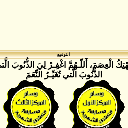
التوقيع
هْتِكُ الْعِصَمَ، أَللّـهُمَّ اغْفِـرْ لِيَ الذُّنُوبَ الَّتي 
الذُّنُوبَ الَّتي تُغَيِّـرُ النِّعَمَ