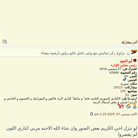
خر مشاركة
رد: تزاوج زكر ساتيني مع ونثى حامل فايو براون ارضيه بيضاء
أبو الجود
رئيس مجلس الإدارة
اشترك في:
27 سبتمبر 2010
رقم العضوية:
42949
العمر:
45
الجنس:
مكان:
سورية
مشاركات:
19515
مواضيع:
155
صور:
61
اربي ما يلي:
الكناري السوري البلدي عامة ً و سابقا ً كناري الريد فاكتور و الموزاييك و الحسون و البادجي و
الزيبرا فينش و بعض أسماك الزينة
لأحد سبتمبر 07, 2025 1:15 pm
و تنزل اخي الكريم بعض الصور وان شاء الله الاحبه مربي كناري اللون
م يقصروا