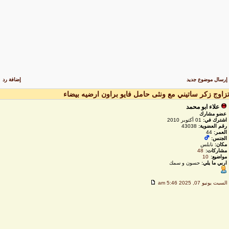
رسال موضوع جديد
إضافة رد
زاوج زكر ساتيني مع ونثى حامل فايو براون ارضيه بيضاء
علاء ابو محمد
عضو مشارك
اشترك في:
01 أكتوبر 2010
رقم العضوية:
43038
العمر:
44
الجنس:
مكان:
نابلس
مشاركات:
48
مواضيع:
10
اربي ما يلي:
حسون و سمك
لسبت يونيو 07, 2025 5:46 am