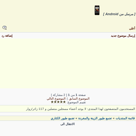
 مرسل من Android ]
على
رسال موضوع جديد
إضافة رد
صفحة
1
من
1
[ 2 مشاركة ]
الموضوع السابق
|
الموضوع التالي
تقييم الموضوع:
لمستخدمون المتصفحون لهذا المنتدى: لا يوجد أعضاء مسجلين متصلين و 117 زائر/زوار
قائمة المنتديات
تجمع طيور الزينة والمغردة
تجمع طيور الكناري
»
»
الانتقال الى