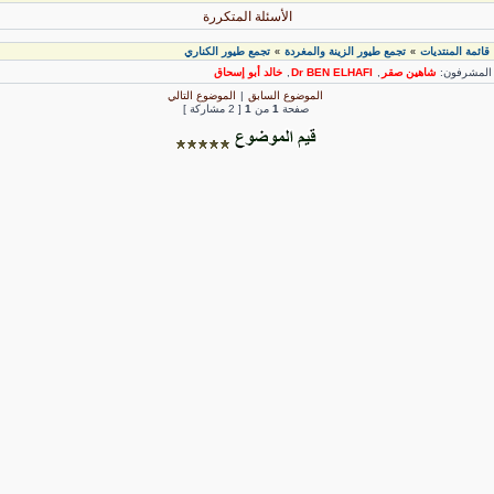
الأسئلة المتكررة
قائمة المنتديات
تجمع طيور الزينة والمغردة
تجمع طيور الكناري
»
»
لمشرفون:
شاهين صقر
,
Dr BEN ELHAFI
,
خالد أبو إسحاق
الموضوع السابق
|
الموضوع التالي
صفحة
1
من
1
[ 2 مشاركة ]