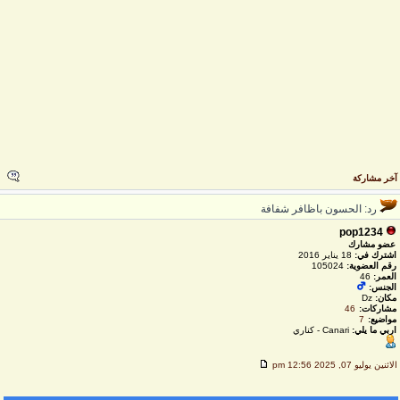
خر مشاركة
رد: الحسون باظافر شفافة
pop1234
عضو مشارك
اشترك في:
18 يناير 2016
رقم العضوية:
105024
العمر:
46
الجنس:
مكان:
Dz
مشاركات:
46
مواضيع:
7
اربي ما يلي:
Canari - كناري
لاثنين يوليو 07, 2025 12:56 pm