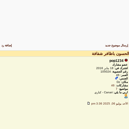
رسال موضوع جديد
إضافة رد
لحسون باظافر شفافة
pop1234
عضو مشارك
اشترك في:
18 يناير 2016
رقم العضوية:
105024
العمر:
46
الجنس:
مكان:
Dz
مشاركات:
46
مواضيع:
7
اربي ما يلي:
Canari - كناري
لأحد يوليو 06, 2025 3:36 pm