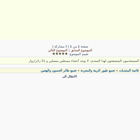
صفحة
1
من
1
[ 3 مشاركة ]
الموضوع السابق
|
الموضوع التالي
تقييم الموضوع:
لمستخدمون المتصفحون لهذا المنتدى: لا يوجد أعضاء مسجلين متصلين و 51 زائر/زوار
قائمة المنتديات
تجمع طيور الزينة والمغردة
تجمع طائر الحسون والهجين
»
»
الانتقال الى