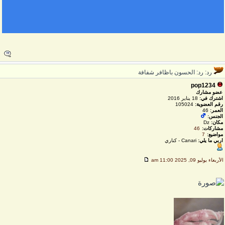
رد: رد: الحسون باظافر شفافة
pop1234
عضو مشارك
اشترك في:
18 يناير 2016
رقم العضوية:
105024
العمر:
46
الجنس:
مكان:
Dz
مشاركات:
46
مواضيع:
7
اربي ما يلي:
Canari - كناري
لأربعاء يوليو 09, 2025 11:00 am