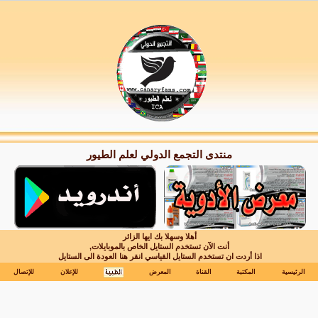
منتدى التجمع الدولي لعلم الطيور
أهلا وسهلا بك ايها الزائر
أنت الآن تستخدم الستايل الخاص بالموبايلات,
اذا أردت ان تستخدم الستايل القياسي انقر هنا
العودة الى الستايل
الرئيسية
المكتبة
القناة
المعرض
للإعلان
للإتصال