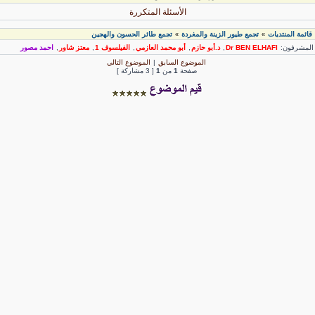
الأسئلة المتكررة
قائمة المنتديات
تجمع طيور الزينة والمغردة
تجمع طائر الحسون والهجين
»
»
لمشرفون:
Dr BEN ELHAFI
,
د.أبو حازم
,
أبو محمد العازمي
,
الفيلسوف 1
,
معتز شاور
,
احمد مصور
الموضوع السابق
|
الموضوع التالي
صفحة
1
من
1
[ 3 مشاركة ]