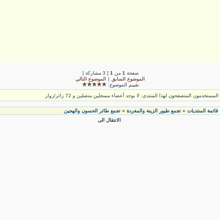
صفحة
1
من
1
[ 3 مشاركة ]
الموضوع السابق
|
الموضوع التالي
تقييم الموضوع:
لمستخدمون المتصفحون لهذا المنتدى: لا يوجد أعضاء مسجلين متصلين و 72 زائر/زوار
قائمة المنتديات
تجمع طيور الزينة والمغردة
تجمع طائر الحسون والهجين
»
»
الانتقال الى