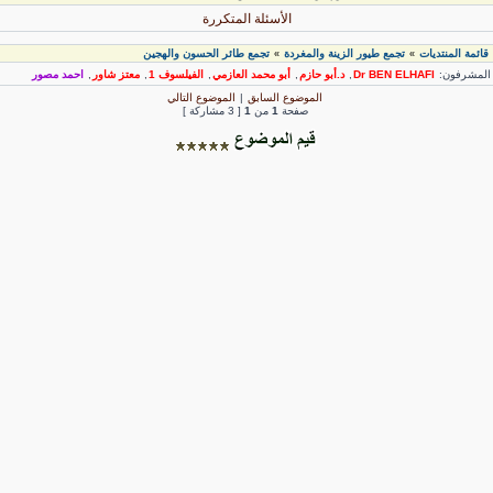
الأسئلة المتكررة
قائمة المنتديات
تجمع طيور الزينة والمغردة
تجمع طائر الحسون والهجين
»
»
لمشرفون:
Dr BEN ELHAFI
,
د.أبو حازم
,
أبو محمد العازمي
,
الفيلسوف 1
,
معتز شاور
,
احمد مصور
الموضوع السابق
|
الموضوع التالي
صفحة
1
من
1
[ 3 مشاركة ]