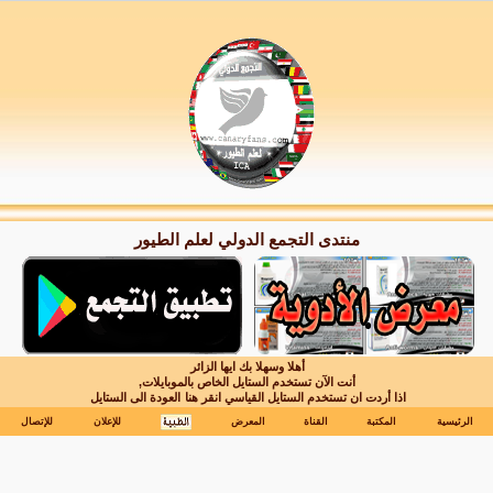
منتدى التجمع الدولي لعلم الطيور
أهلا وسهلا بك ايها الزائر
أنت الآن تستخدم الستايل الخاص بالموبايلات,
اذا أردت ان تستخدم الستايل القياسي انقر هنا
العودة الى الستايل
الرئيسية
المكتبة
القناة
المعرض
للإعلان
للإتصال