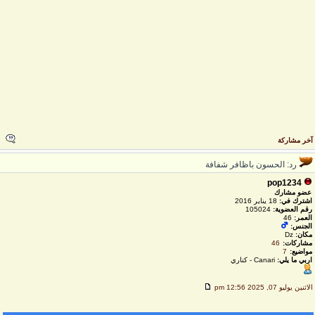
خر مشاركة
رد: الحسون باظافر شفافة
pop1234
عضو مشارك
اشترك في:
18 يناير 2016
رقم العضوية:
105024
العمر:
46
الجنس:
مكان:
Dz
مشاركات:
46
مواضيع:
7
اربي ما يلي:
Canari - كناري
لاثنين يوليو 07, 2025 12:56 pm