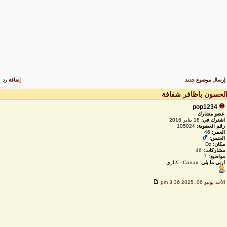
رسال موضوع جديد
إضافة رد
لحسون باظافر شفافة
pop1234
عضو مشارك
اشترك في:
18 يناير 2016
رقم العضوية:
105024
العمر:
46
الجنس:
مكان:
Dz
مشاركات:
46
مواضيع:
7
اربي ما يلي:
Canari - كناري
لأحد يوليو 06, 2025 3:36 pm