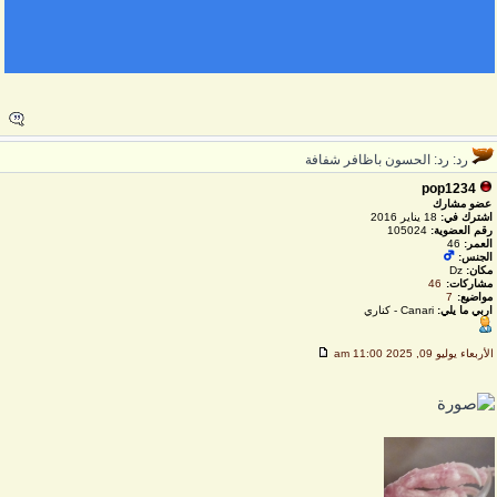
رد: رد: الحسون باظافر شفافة
pop1234
عضو مشارك
اشترك في:
18 يناير 2016
رقم العضوية:
105024
العمر:
46
الجنس:
مكان:
Dz
مشاركات:
46
مواضيع:
7
اربي ما يلي:
Canari - كناري
لأربعاء يوليو 09, 2025 11:00 am